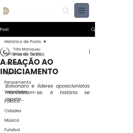
Post
Histórico de Posts
Tião Maniqueu
Histórico de Posts
21 de fev. de 2025
A REAÇÃO AO
Literatura
INDICIAMENTO
Opinião
Pensamento
Bolsonaro e líderes oposicionistas 
Variedades
manifestam-se. A história se 
repete...
Política
Cidades
Música
Futebol