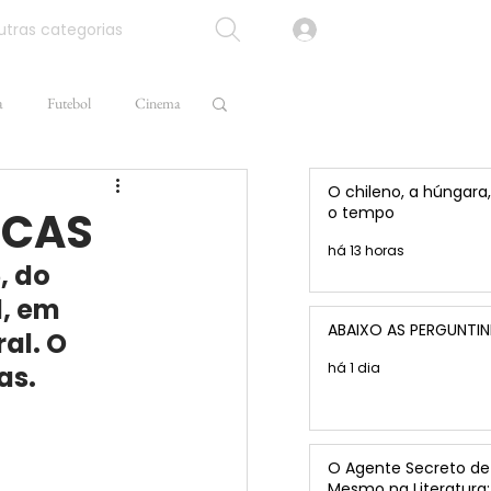
tras categorias
a
Futebol
Cinema
O chileno, a húngara,
NCAS
o tempo
há 13 horas
, do 
, em 
ABAIXO AS PERGUNTI
al. O 
há 1 dia
as.
O Agente Secreto de 
Mesmo na Literatura: