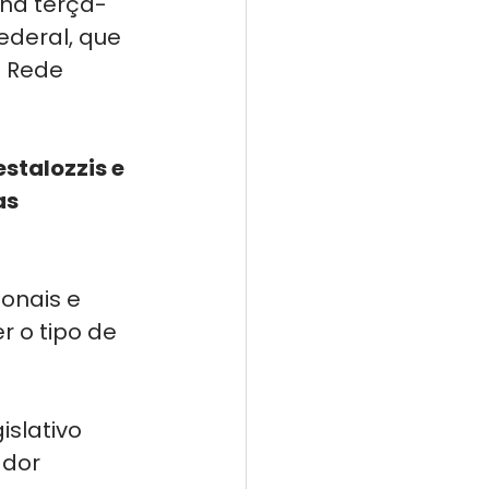
 na terça-
ederal, que 
a Rede 
stalozzis e 
s 
onais e 
r o tipo de 
slativo 
dor 