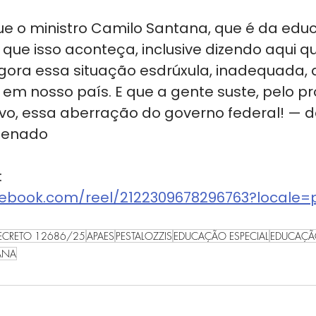
e o ministro Camilo Santana, que é da edu
que isso aconteça, inclusive dizendo aqui qu
ora essa situação esdrúxula, inadequada, 
em nosso país. E que a gente suste, pelo pr
ivo, essa aberração do governo federal! — d
 Senado
:
cebook.com/reel/2122309678296763?locale=
ECRETO 12686/25
APAES
PESTALOZZIS
EDUCAÇÃO ESPECIAL
EDUCAÇÃO
ANA