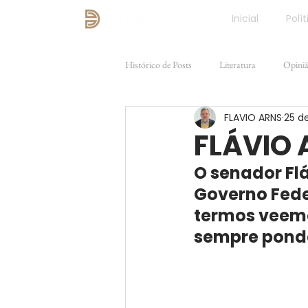
Inicial
Polít
Histórico de Posts
Literatura
Opini
FLAVIO ARNS
25 d
Direito e Justiça
FILOSOFIA
FLÁVIO
O senador Flá
Governo Fede
termos veeme
sempre ponde