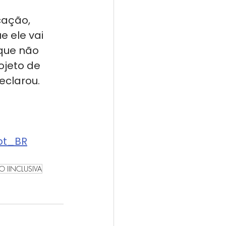
cação, 
e ele vai 
que não 
ojeto de 
eclarou. 
pt_BR
 IINCLUSIVA