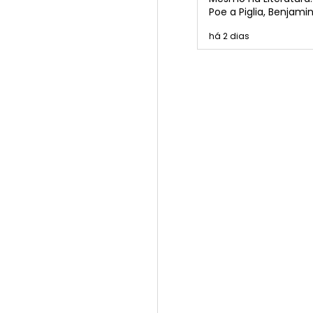
Poe a Piglia, Benjamin
Borges, Cortázar e P
há 2 dias