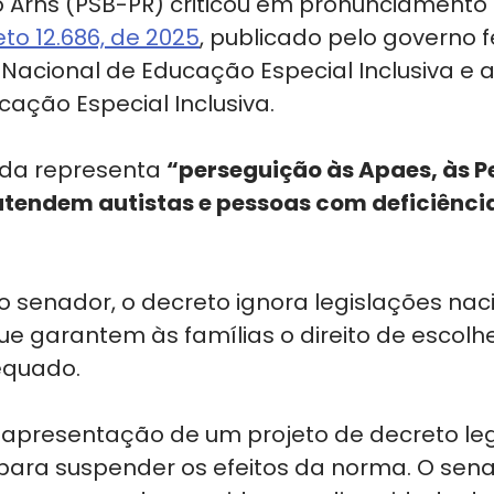
o Arns (PSB-PR) criticou em pronunciamento
to 12.686, de 2025
, publicado pelo governo f
ica Nacional de Educação Especial Inclusiva e 
ação Especial Inclusiva.
ida representa 
“perseguição às Apaes, às Pe
atendem autistas e pessoas com deficiência
 senador, o decreto ignora legislações naci
ue garantem às famílias o direito de escolhe
equado.
 apresentação de um projeto de decreto legi
 para suspender os efeitos da norma. O sena