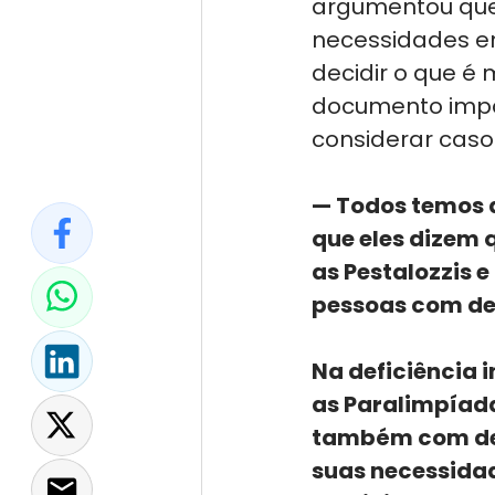
argumentou que 
necessidades en
decidir o que é 
documento impõe
considerar caso
— Todos temos a
que eles dizem 
as Pestalozzis 
pessoas com def
Na deficiência 
as Paralimpíad
também com defi
suas necessidade