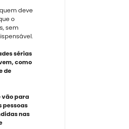
 
 quem deve 
que o 
s, sem 
ispensável.
des sérias 
ovem, como 
 de 
 vão para 
 pessoas 
didas nas 
e 