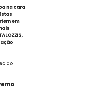
pa na cara 
istas 
istem em 
nais 
TALOZZIS, 
cação 
eo do 
verno 