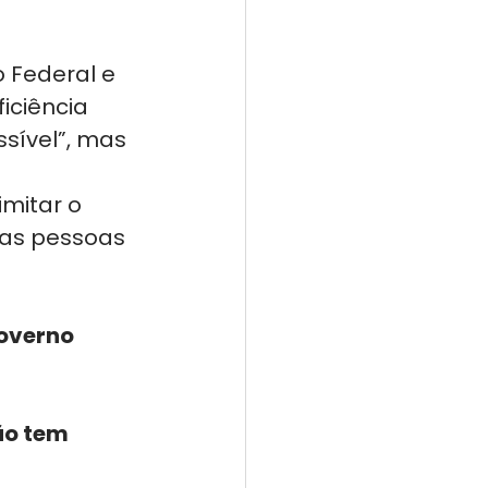
 Federal e 
ciência 
sível”, mas 
mitar o 
das pessoas 
overno 
o tem 