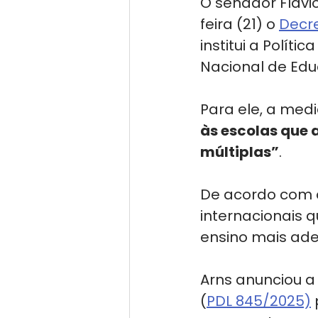
O senador Flávi
feira (21) o 
Decre
institui a Polít
Nacional de Educ
Para ele, a med
às escolas que 
múltiplas”
. 
De acordo com o
internacionais q
ensino mais ad
Arns anunciou a
(
PDL 845/2025)