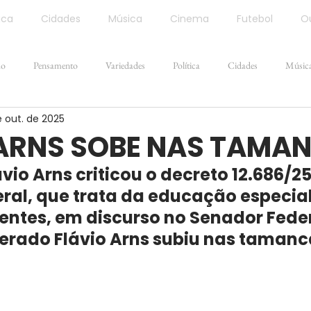
ica
Cidades
Música
Cinema
Futebol
Ou
ão
Pensamento
Variedades
Política
Cidades
Músic
e out. de 2025
 ARNS SOBE NAS TAMA
vio Arns criticou o decreto 12.686/25
ral, que trata da educação especial
ntes, em discurso no Senador Feder
rado Flávio Arns subiu nas tamanc