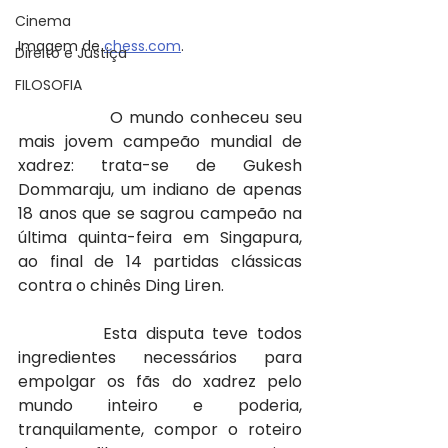
Cinema
Imagem de 
chess.com
.
Direito e Justiça
FILOSOFIA
               O mundo conheceu seu 
mais jovem campeão mundial de 
xadrez: trata-se de Gukesh 
Dommaraju, um indiano de apenas 
18 anos que se sagrou campeão na 
última quinta-feira em Singapura, 
ao final de 14 partidas clássicas 
contra o chinês Ding Liren.
          Esta disputa teve todos 
ingredientes necessários para 
empolgar os fãs do xadrez pelo 
mundo inteiro e poderia, 
tranquilamente, compor o roteiro 