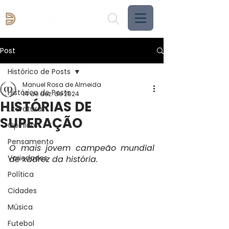
Post
Histórico de Posts
Manuel Rosa de Almeida
Histórico de Posts
14 de dez. de 2024
HISTÓRIAS DE
Literatura
SUPERAÇÃO
Opinião
Pensamento
O mais jovem campeão mundial 
Variedades
de xadrez da história.
Política
Cidades
Música
Futebol