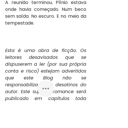
A reunião terminou. Plínio estava 
onde havia começado. Num beco 
sem saída. No escuro. E no meio da 
tempestade.
Esta é uma obra de ficção. Os 
leitores desavisados que se 
dispuserem a ler (por sua própria 
conta e risco) estejam advertidos 
que este Blog não se 
responsabiliza pelos desatinos do 
autor. Este suposto romance será 
publicado em capítulos toda 
terça-feira. Qualquer semelhança 
com fatos e pessoas é mera 
coincidência e não poderá ser 
imputado ao blog qualquer 