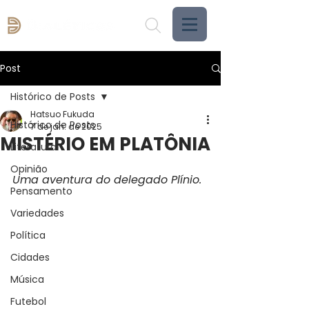
Post
Histórico de Posts
Hatsuo Fukuda
Histórico de Posts
7 de jan. de 2025
MISTÉRIO EM PLATÔNIA
Literatura
Opinião
Uma aventura do delegado Plínio.
Pensamento
Variedades
Política
Cidades
Música
Futebol