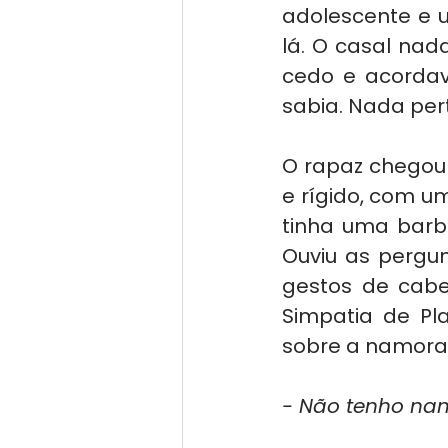
adolescente e 
lá. O casal nad
cedo e acordav
sabia. Nada pert
O rapaz chegou 
e rígido, com u
tinha uma barba
Ouviu as pergun
gestos de cabeç
Simpatia de Pl
sobre a namorad
- Não tenho na