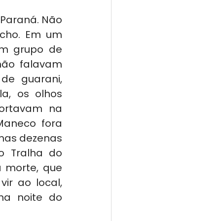
Paraná. Não 
echo. Em um 
um grupo de 
não falavam 
e guarani, 
a, os olhos 
ortavam na 
Maneco fora 
mas dezenas 
 Tralha do 
 morte, que 
r ao local, 
a noite do 