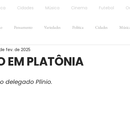
ica
Cidades
Música
Cinema
Futebol
Ou
ão
Pensamento
Variedades
Política
Cidades
Músic
de fev. de 2025
O EM PLATÔNIA
 delegado Plínio.