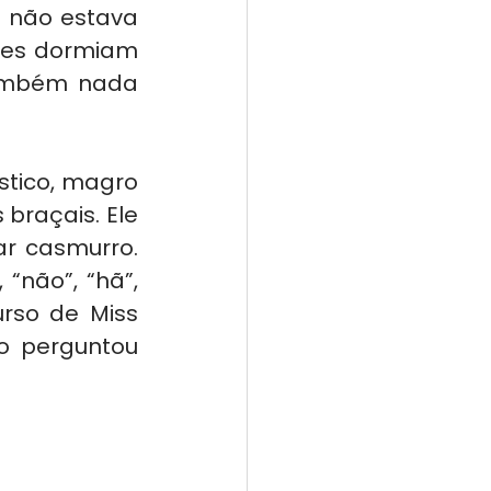
 não estava 
Eles dormiam 
ambém nada 
tico, magro 
raçais. Ele 
r casmurro. 
não”, “hã”, 
rso de Miss 
 perguntou 