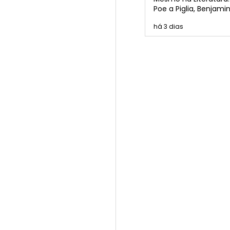
Poe a Piglia, Benjamin
Borges, Cortázar e P
há 3 dias