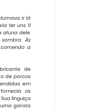
tumava ir lá 
a ter uns 11 
 aluna dele. 
sombra. Às 
a comendo a 
ricante de 
ão de porcos 
vendidas em 
ornecia os 
ua linguiça 
 uma garota 