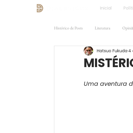
Inicial
Polít
Histórico de Posts
Literatura
Opini
Hatsuo Fukuda
4 
Direito e Justiça
FILOSOFIA
MISTÉRI
Uma aventura do