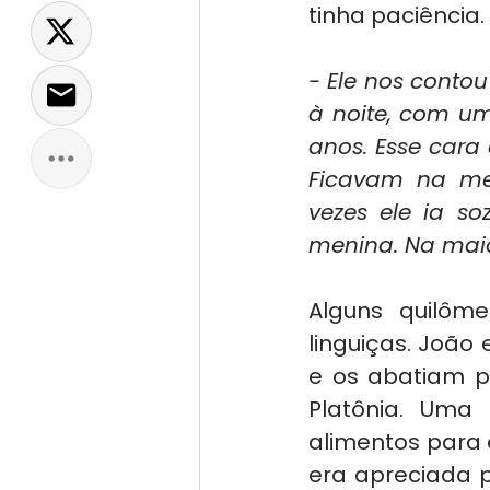
tinha paciência.
- Ele nos conto
à noite, com uma
anos. Esse cara 
Ficavam na mes
vezes ele ia so
menina. Na maio
Alguns quilôme
linguiças. João 
e os abatiam pa
Platônia. Uma
alimentos para 
era apreciada p