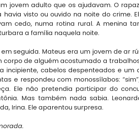
um jovem adulto que os ajudavam. O rapaz
a havia visto ou ouvido na noite do crime. 
am cedo, numa rotina rural. A menina t
urbara a família naquela noite.
em seguida. Mateus era um jovem de ar rús
m corpo de alguém acostumado a trabalhos b
 incipiente, cabelos despenteados e um a
tas e respondeu com monossílabos: “sim”, “
a. Ele não pretendia participar do concu
atônia. Mas também nada sabia. Leonardo
a, Irina. Ele aparentou surpresa.
morada.