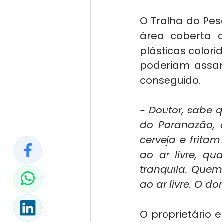
O Tralha do Pes
área coberta 
plásticas colori
poderiam assar
conseguido.
- Doutor, sabe 
do Paranazão, o
cerveja e frit
ao ar livre, q
tranqüila. Quem
ao ar livre. O d
O proprietário 