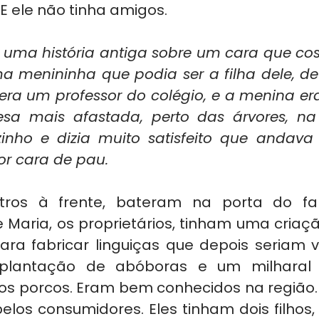
 E ele não tinha amigos.
u uma história antiga sobre um cara que cos
 menininha que podia ser a filha dele, devi
era um professor do colégio, e a menina era
a mais afastada, perto das árvores, na 
zinho e dizia muito satisfeito que andav
r cara de pau.
tros à frente, bateram na porta do fab
e Maria, os proprietários, tinham uma criaç
ra fabricar linguiças que depois seriam 
 plantação de abóboras e um milharal f
os porcos. Eram bem conhecidos na região. S
elos consumidores. Eles tinham dois filhos,