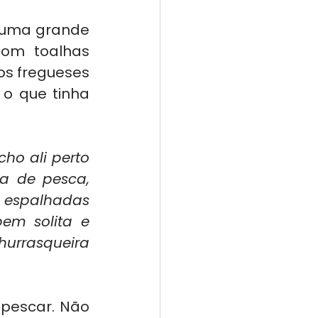
 uma grande 
om toalhas 
os fregueses 
o que tinha 
ho ali perto 
a de pesca, 
 espalhadas 
em solita e 
urrasqueira 
pescar. Não 