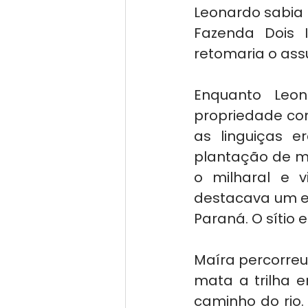
Leonardo sabia q
Fazenda Dois I
retomaria o assu
Enquanto Leon
propriedade com
as linguiças e
plantação de mi
o milharal e 
destacava um e
Paraná. O sítio 
Maíra percorreu 
mata a trilha e
caminho do rio.