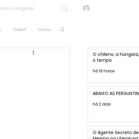
tras categorias
a
Futebol
Cinema
O chileno, a húngara,
o tempo
há 16 horas
ABAIXO AS PERGUNTI
há 2 dias
O Agente Secreto de 
Mesmo na Literatura: