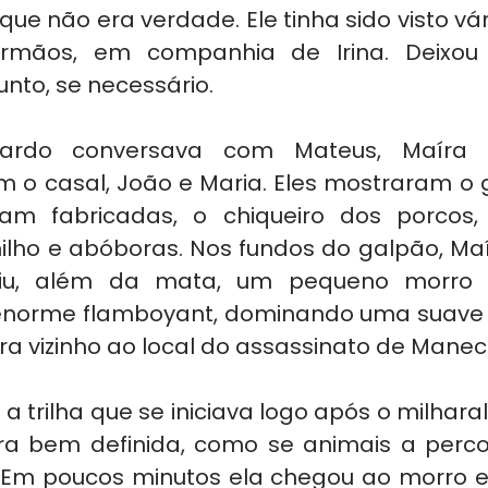
ue não era verdade. Ele tinha sido visto vár
rmãos, em companhia de Irina. Deixou p
nto, se necessário.
ardo conversava com Mateus, Maíra p
 o casal, João e Maria. Eles mostraram o 
ram fabricadas, o chiqueiro dos porcos,
lho e abóboras. Nos fundos do galpão, Maí
viu, além da mata, um pequeno morro
norme flamboyant, dominando uma suave c
era vizinho ao local do assassinato de Manec
a trilha que se iniciava logo após o milharal
ra bem definida, como se animais a perco
 Em poucos minutos ela chegou ao morro e