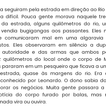
a seguiram pela estrada em direção ao Rio 
a difícil. Pouca gente morava naquele tr
 da estrada, alguns quilômetros do rio, 
s vendia bugigangas aos passantes. Eles 
se comunicaram mal em uma algaravia d
tos. Eles observaram em silêncio a dupl
a autoridade e das armas que ambos p
ez quilômetros do local onde o corpo de 
s pararam em um pesqueiro que ficava a u
strada, quase às margens do rio. Era o
 conhecido por Leonardo. O dono sabia da
rar os negócios. Muita gente passara a vi
otícia do corpo furado por balas, mas n
nada vira ou ouvira.