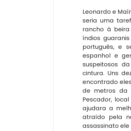
Leonardo e Maír
seria uma taref
rancho à beira
índios guarani
português, e 
espanhol e ges
suspeitosos d
cintura. Uns d
encontrado ele
de metros da e
Pescador, local
ajudara a melho
atraído pela n
assassinato ele 