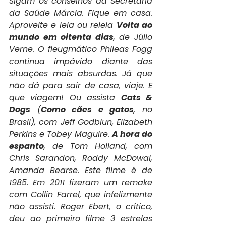
Sigam os conselhos da Secretária 
da Saúde Márcia. Fique em casa. 
Aproveite e leia ou releia 
Volta ao 
mundo em oitenta dias
, de Júlio 
Verne. O fleugmático Phileas Fogg 
continua impávido diante das 
situações mais absurdas. Já que 
não dá para sair de casa, viaje. E 
que viagem! Ou assista 
Cats & 
Dogs
 (
Como cães e gatos
, no 
Brasil), com Jeff Godblun, Elizabeth 
Perkins e Tobey Maguire. 
A hora do 
espanto
, de Tom Holland, com 
Chris Sarandon, Roddy McDowal, 
Amanda Bearse. Este filme é de 
1985. Em 2011 fizeram um remake 
com Collin Farrel, que infelizmente 
não assisti. Roger Ebert, o crítico, 
deu ao primeiro filme 3 estrelas 