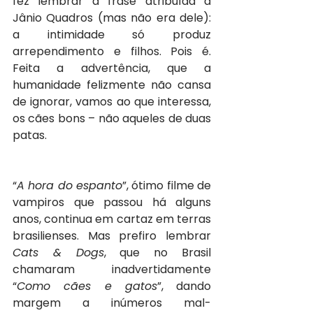
fez lembrar a frase atribuída a 
Jânio Quadros (mas não era dele): 
a intimidade só produz 
arrependimento e filhos. Pois é. 
Feita a advertência, que a 
humanidade felizmente não cansa 
de ignorar, vamos ao que interessa, 
os cães bons – não aqueles de duas 
patas.
“
A hora do espanto
”, ótimo filme de 
vampiros que passou há alguns 
anos, continua em cartaz em terras 
brasilienses. Mas prefiro lembrar 
Cats & Dogs
, que no Brasil 
chamaram inadvertidamente 
“
Como cães e gatos
”, dando 
margem a inúmeros mal-