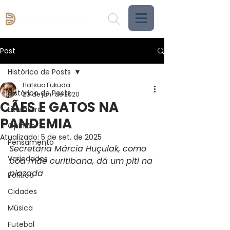
Post
Histórico de Posts
Hatsuo Fukuda
Histórico de Posts
20 de jun. de 2020
CÃES E GATOS NA
Literatura
PANDEMIA
Opinião
Atualizado:
5 de set. de 2025
Pensamento
Secretária Márcia Huçulak, como 
Variedades
boa mãe curitibana, dá um piti na 
piazada
Política
Cidades
Música
Futebol