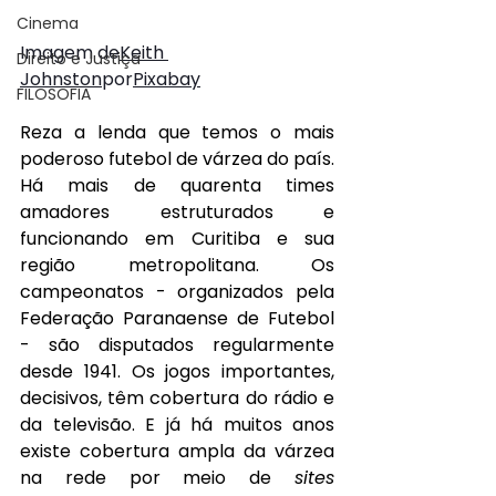
Cinema
Imagem de
Keith 
Direito e Justiça
Johnston
por
Pixabay
FILOSOFIA
Reza a lenda que temos o mais 
poderoso futebol de várzea do país. 
Há mais de quarenta times 
amadores estruturados e 
funcionando em Curitiba e sua 
região metropolitana. Os 
campeonatos - organizados pela 
Federação Paranaense de Futebol 
- são disputados regularmente 
desde 1941. Os jogos importantes, 
decisivos, têm cobertura do rádio e 
da televisão. E já há muitos anos 
existe cobertura ampla da várzea 
na rede por meio de 
sites 