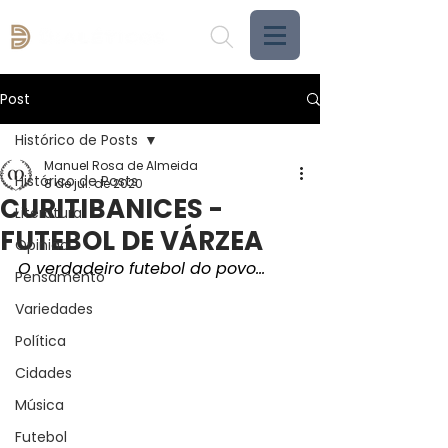
Post
Histórico de Posts
Manuel Rosa de Almeida
Histórico de Posts
8 de jul. de 2020
CURITIBANICES -
Literatura
FUTEBOL DE VÁRZEA
Opinião
O verdadeiro futebol do povo...
Pensamento
Variedades
Política
Cidades
Música
Futebol