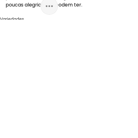
poucas alegrias que podem ter.
Variedades
Ver tudo
Posts recentes