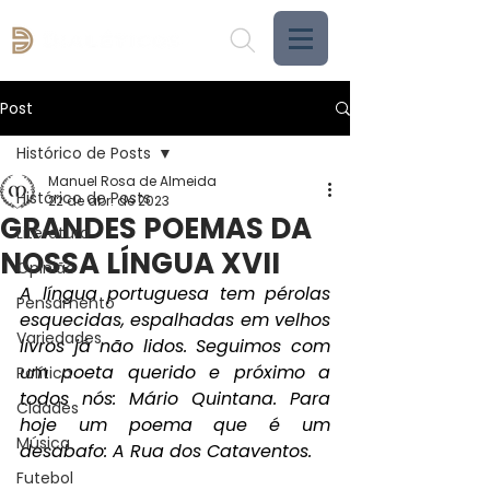
Post
Histórico de Posts
Manuel Rosa de Almeida
Histórico de Posts
22 de abr. de 2023
GRANDES POEMAS DA
Literatura
NOSSA LÍNGUA XVII
Opinião
A língua portuguesa tem pérolas 
Pensamento
esquecidas, espalhadas em velhos 
Variedades
livros já não lidos. Seguimos com 
um poeta querido e próximo a 
Política
todos nós: Mário Quintana. Para 
Cidades
hoje um poema que é um 
Música
desabafo: A Rua dos Cataventos.
Futebol