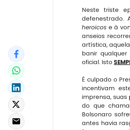
Neste triste e
defenestrado. 
heroicos 
e à vo
anseios recorre
artística, aque
banir qualquer
oficial. Isto 
SEMP
É culpado o Pre
incentivam est
imprensa, suas 
do que chama
Bolsonaro sofre
antes havia ras