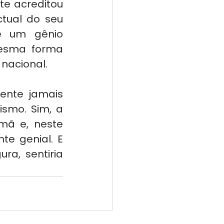
e acreditou 
tual do seu 
de um gênio 
esma forma 
nacional.
nte jamais 
smo. Sim, a 
ã e, neste 
e genial. E 
a, sentiria 