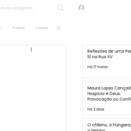
tras categorias
a
Futebol
Cinema
Reflexões de uma Pa
51 na Rua XV
há 17 horas
Maura Lopes Cançad
Hospício é Deus:
Provocação ou Confi
de Caio Brandão?
há 2 dias
O chileno, a húngara,
o tempo