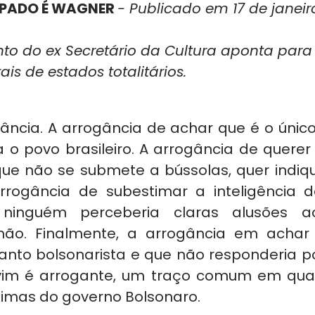
PADO É WAGNER 
- Publicado em 17 de janeir
o do ex Secretário da Cultura aponta para 
is de estados totalitários.
gância. A arrogância de achar que é o único
o povo brasileiro. A arrogância de querer d
ue não se submete a bússolas, quer indiqu
rrogância de subestimar a inteligência d
inguém perceberia claras alusões ao
mão. Finalmente, a arrogância em achar 
nto bolsonarista e que não responderia por
lvim é arrogante, um traço comum em qua
imas do governo Bolsonaro.