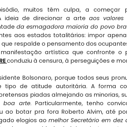
pisódio, muitos têm culpa, a começar pe
A ideia de direcionar a arte 
aos valores 
ntade 
da esmagadora maioria do povo bras
ntes aos estados totalitários: impor apena
la que respalde o pensamento dos ocupantes
 manifestação artística que confronte o
RE 
conduziu à censura, à perseguições e mor
sidente Bolsonaro, porque todos seus pron
e tipo de atitude autoritária. A forma c
pretensas piadas almejando as minorias, su
 
boa arte
. Particularmente, tenho convi
u ao botar pra fora Roberto Alvim, até po
gado elogios ao 
melhor Secretário em dez 