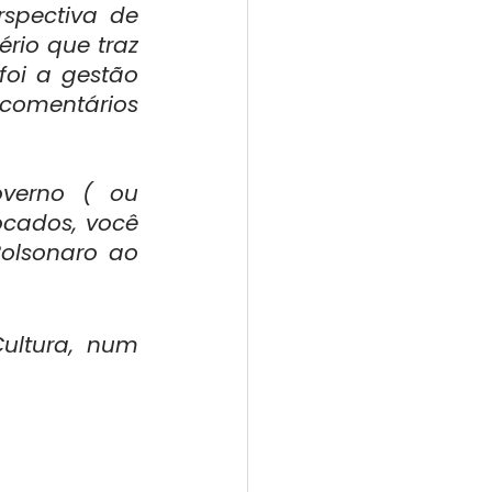
spectiva de 
rio que traz 
oi a gestão 
comentários 
verno ( ou 
cados, você 
olsonaro ao 
ltura, num 