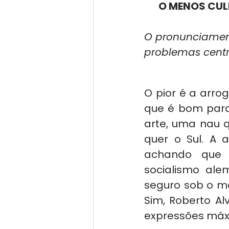
O MENOS CUL
O pronunciament
problemas centra
O pior é a arro
que é bom para 
arte, uma nau q
quer o Sul. A a
achando que n
socialismo ale
seguro sob o ma
Sim, Roberto A
expressões máx