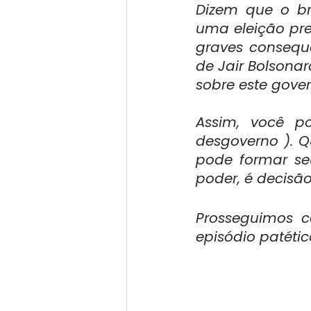
Dizem que o bra
uma eleição pre
graves consequê
de Jair Bolsona
sobre este gover
Assim, você po
desgoverno ). Q
pode formar seu
poder, é decisão
Prosseguimos c
episódio patéti