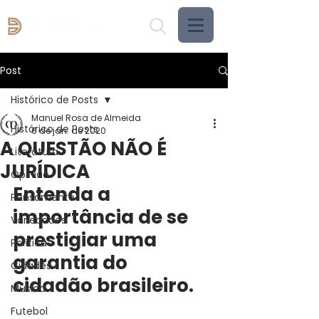
Post
Histórico de Posts
Manuel Rosa de Almeida
Histórico de Posts
6 de jan. de 2020
A QUESTÃO NÃO É
Literatura
JURÍDICA
Opinião
Entenda a 
Pensamento
importância de se 
Variedades
prestigiar uma 
Política
garantia do 
Cidades
cidadão brasileiro.
Música
Futebol