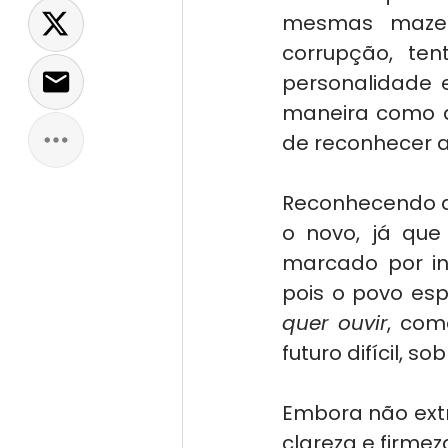
mesmas mazel
corrupção, ten
personalidade 
maneira como a
de reconhecer a
Reconhecendo q
o novo, já que 
marcado por ina
pois o povo esp
quer ouvir
, com
futuro difícil, 
Embora não extr
clareza e firmez