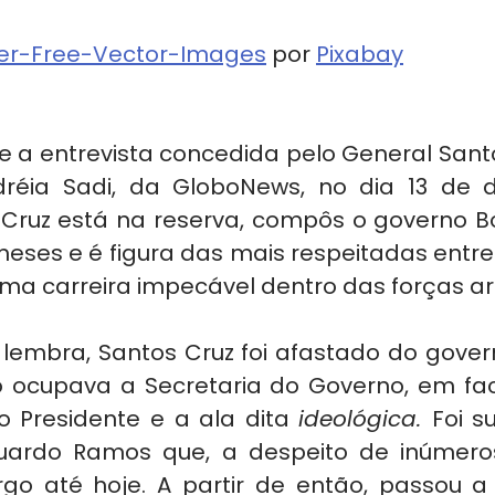
er-Free-Vector-Images
 por 
Pixabay
e a entrevista concedida pelo General Santo
ndréia Sadi, da GloboNews, no dia 13 de 
Cruz está na reserva, compôs o governo B
eses e é figura das mais respeitadas entre o
ma carreira impecável dentro das forças 
embra, Santos Cruz foi afastado do gover
 ocupava a Secretaria do Governo, em face
o Presidente e a ala dita 
ideológica. 
Foi s
duardo Ramos que, a despeito de inúmeros
go até hoje. A partir de então, passou a