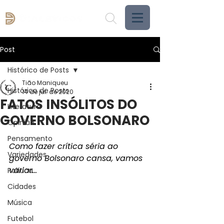
Post
Histórico de Posts
Tião Maniqueu
Histórico de Posts
14 de jul. de 2020
FATOS INSÓLITOS DO
Literatura
GOVERNO BOLSONARO
Opinião
Pensamento
Como fazer crítica séria ao 
Variedades
governo Bolsonaro cansa, vamos 
variar…
Política
Cidades
Música
Futebol