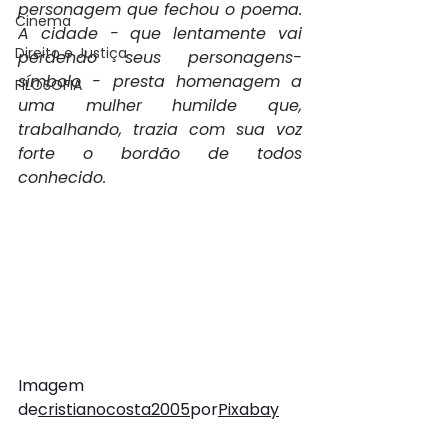
personagem que fechou o poema. 
Cinema
A cidade - que lentamente vai 
Direito e Justiça
perdendo seus personagens-
símbolo - presta homenagem a 
FILOSOFIA
uma mulher humilde que, 
trabalhando, trazia com sua voz 
forte o bordão de todos 
conhecido.
Imagem 
de
cristianocosta2005
por
Pixabay