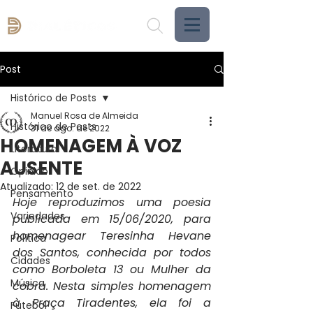
Post
Histórico de Posts
Manuel Rosa de Almeida
Histórico de Posts
31 de ago. de 2022
HOMENAGEM À VOZ
Literatura
AUSENTE
Opinião
Atualizado:
12 de set. de 2022
Pensamento
Hoje reproduzimos uma poesia 
Variedades
publicada em 15/06/2020, para 
homenagear Teresinha Hevane 
Política
dos Santos, conhecida por todos 
Cidades
como Borboleta 13 ou Mulher da 
Música
cobra. Nesta simples homenagem 
à Praça Tiradentes, ela foi a 
Futebol