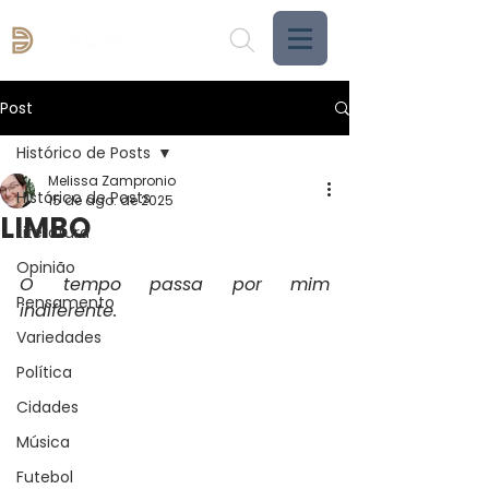
Post
Histórico de Posts
Melissa Zampronio
Histórico de Posts
15 de ago. de 2025
LIMBO
Literatura
Opinião
O tempo passa por mim 
Pensamento
indiferente.
Variedades
Política
Cidades
Música
Futebol