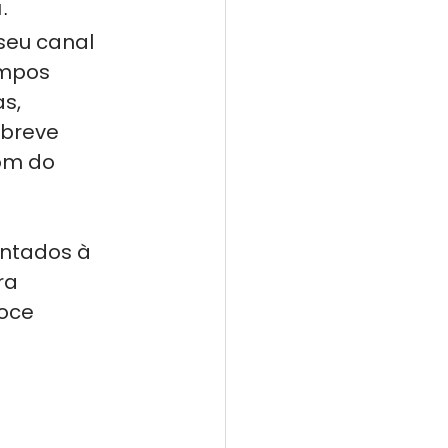
.
eu canal 
empos 
s, 
 breve 
om do 
ntados à 
ra 
oce 