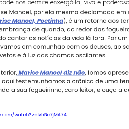
idade nos permite enxergá-la, viva e poderosa
rise Manoel, por ela mesma declamada em s
ise Manoel, Poetinha
), é um retorno aos t
 lembrança de quando, ao redor das fogueira
 cantar as notícias da vida lá fora. Por um
vamos em comunhão com os deuses, ao s
vetos e à luz das chamas oscilantes.
erior,
Marise Manoel diz não
, fomos aprese
, aqui testemunhamos a crônica de uma ter
da a sua fogueirinha, caro leitor, e ouça a d
be.com/watch?v=IvhBc7jMA74