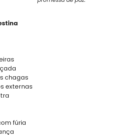
estina
eiras
içada
as chagas
s externas
stra
com fúria
iança