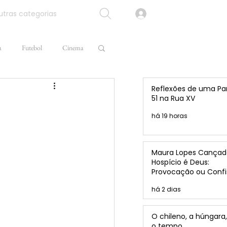
tras categorias
a
Futebol
Cinema
Reflexões de uma Pa
51 na Rua XV
há 19 horas
Maura Lopes Cançad
Hospício é Deus:
Provocação ou Confi
de Caio Brandão?
há 2 dias
O chileno, a húngara,
o tempo