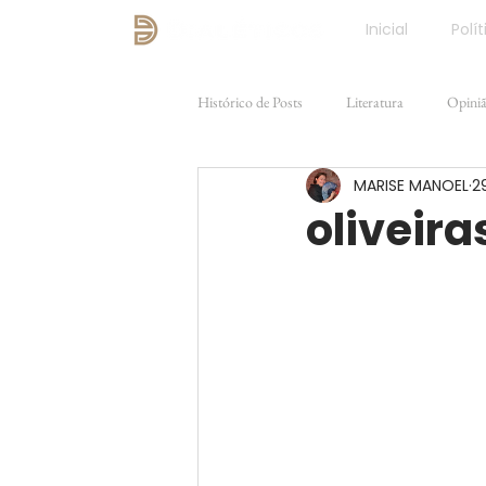
Inicial
Polít
Histórico de Posts
Literatura
Opini
MARISE MANOEL
2
Direito e Justiça
FILOSOFIA
oliveira