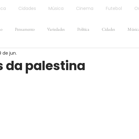
ica
Cidades
Música
Cinema
Futebol
Ou
ão
Pensamento
Variedades
Política
Cidades
Músic
9 de jun.
s da palestina