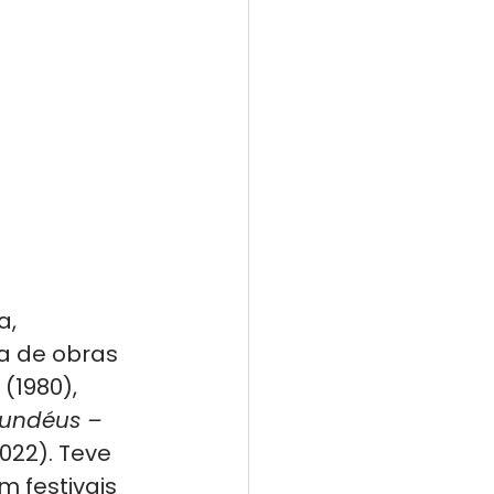
a, 
a de obras 
 (1980), 
undéus – 
2022). Teve 
festivais 