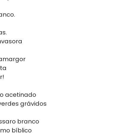
anco.
as.
nvasora
, amargor
sta
r!
to acetinado
erdes grávidos
ssaro branco
amo bíblico