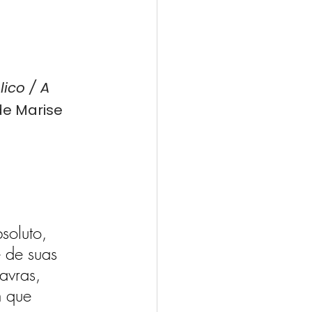
ico / A 
de Marise 
soluto, 
 de suas 
avras, 
 que 