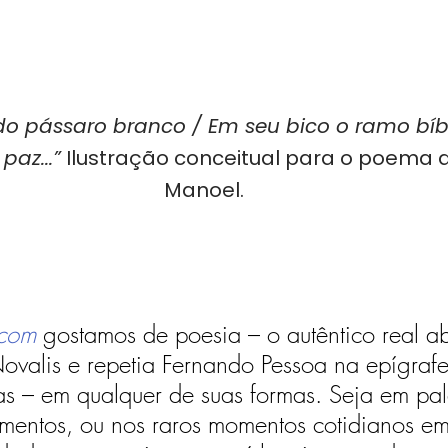
do pássaro branco / Em seu bico o ramo bíbl
az...”
 Ilustração conceitual para o poema 
Manoel.
.com
 gostamos de poesia – o autêntico real ab
valis e repetia Fernando Pessoa na epígrafe
s – em qualquer de suas formas. Seja em pal
mentos, ou nos raros momentos cotidianos em