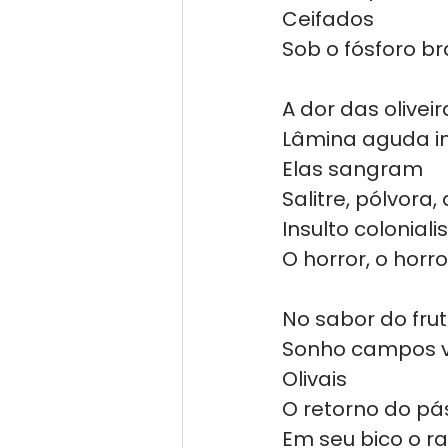
Ceifados
Sob o fósforo br
A dor das oliveir
Lâmina aguda i
Elas sangram
Salitre, pólvora
Insulto coloniali
O horror, o horro
No sabor do fru
Sonho campos v
Olivais
O retorno do pá
Em seu bico o r