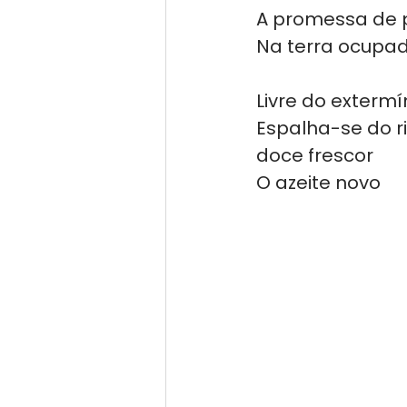
A promessa de 
Na terra ocupad
Livre do extermí
Espalha-se do r
doce frescor
O azeite novo