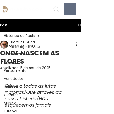
Post
Histórico de Posts
Hatsuo Fukuda
Histórico de Posts
18 de ago. de 2023
ONDE NASCEM AS
Literatura
FLORES
Opinião
Atualizado:
5 de set. de 2025
Pensamento
Variedades
Glória a todas as lutas 
Política
inglórias/Que através da 
Cidades
nossa história/Não 
Música
esquecemos jamais
Futebol