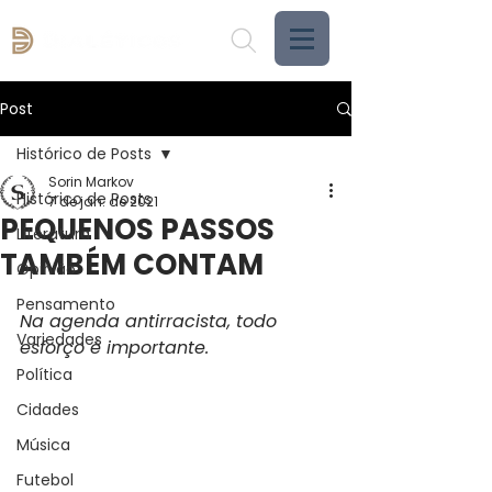
Post
Histórico de Posts
Sorin Markov
Histórico de Posts
7 de jan. de 2021
PEQUENOS PASSOS
Literatura
TAMBÉM CONTAM
Opinião
Pensamento
Na agenda antirracista, todo 
Variedades
esforço é importante.
Política
Cidades
Música
Futebol