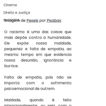
Cinema
Direito e Justiça
Imagem de 
Pexels
 por 
Pixabay
FILOSOFIA
O racismo é uma das coisas que 
mais depõe contra a humanidade. 
Ele expõe nossa maldade, 
pequenez e falta de empatia, ao 
mesmo tempo em que evidencia 
nossa desunião, ignorância e 
burrice.
Falta de empatia, pois não se 
importa com o sofrimento 
psicoemocional de outrem.
Maldade, quando é feito 
intencionalmente, ou seja, com o 