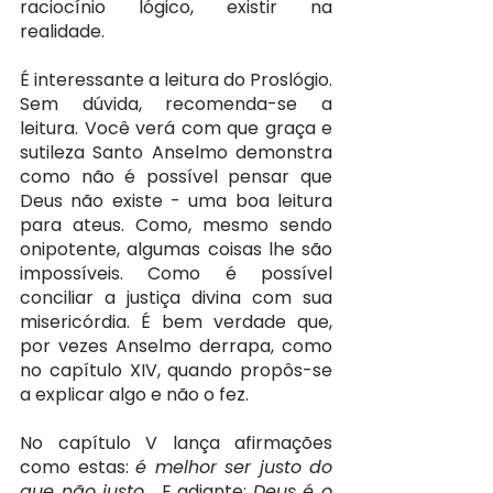
raciocínio lógico, existir na 
realidade.
É interessante a leitura do Proslógio. 
Sem dúvida, recomenda-se a 
leitura. Você verá com que graça e 
sutileza Santo Anselmo demonstra 
como não é possível pensar que 
Deus não existe - uma boa leitura 
para ateus. Como, mesmo sendo 
onipotente, algumas coisas lhe são 
impossíveis. Como é possível 
conciliar a justiça divina com sua 
misericórdia. É bem verdade que, 
por vezes Anselmo derrapa, como 
no capítulo XIV, quando propôs-se 
a explicar algo e não o fez.
No capítulo V lança afirmações 
como estas: 
é melhor ser justo do 
que não justo… 
E adiante: 
Deus é o 