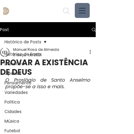
Post
Histórico de Posts
Manuel Rosa de Almeida
Histórico de Posts
5 de jul. de 2021
PROVAR A EXISTÊNCIA
Literatura
DE DEUS
Opinião
O Proslógio de Santo Anselmo 
Pensamento
propõe-se a isso e mais.
Variedades
Política
Cidades
Música
Futebol