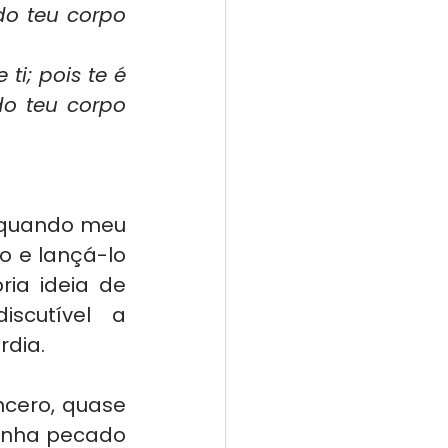
o teu corpo 
i; pois te é 
 teu corpo 
 quando meu 
 e lançá-lo 
ia ideia de 
scutível a 
rdia.
cero, quase 
enha pecado 