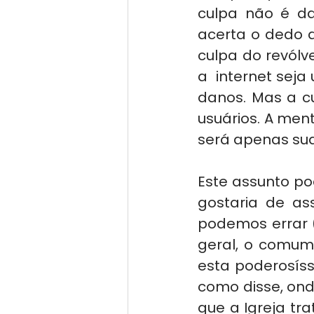
culpa não é d
acerta o dedo d
culpa do revól
a  internet sej
danos. Mas a cu
usuários. A men
será apenas sua
Este assunto pod
gostaria de ass
podemos errar 
geral, o comum
esta poderosíss
como disse, ond
que a Igreja tr