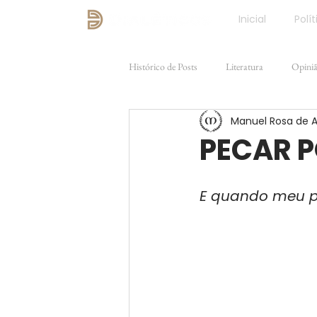
Inicial
Polít
Histórico de Posts
Literatura
Opini
Manuel Rosa de 
Direito e Justiça
FILOSOFIA
PECAR 
E quando meu p