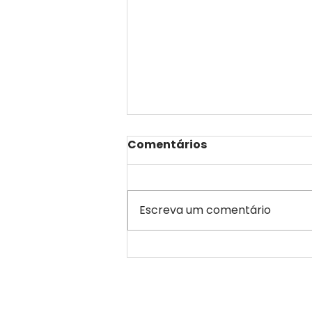
Comentários
Escreva um comentário
O Sol que Responde: Os
Três Amanheceres de
Jorge Tahech