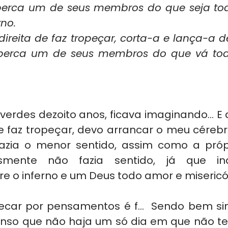
perca um de seus membros do que seja tod
no.
ireita de faz tropeçar, corta-a e lança-a de t
perca um de seus membros do que vá todo
verdes dezoito anos, ficava imaginando... E
az tropeçar, devo arrancar o meu cérebro
zia o menor sentido, assim como a própr
esmente não fazia sentido, já que indi
re o inferno e um Deus todo amor e misericó
ecar por pensamentos é f...  Sendo bem sin
enso que não haja um só dia em que não t