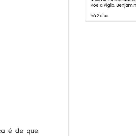
Poe a Piglia, Benjamin
Borges, Cortázar e P
há 2 dias
a é de que 