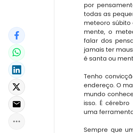
por pensamento.
todas as peque
meteoro súbito 
mente, o meteo
falar dos pensa
jamais ter maus
é santa ou menti
Tenho convicção
endereço. O ma
mundo conhece.
isso. É cérebro
uma ferramenta
Sempre que uma