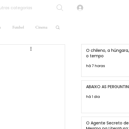
tras categorias
a
Futebol
Cinema
O chileno, a húngara,
o tempo
há 7 horas
ABAIXO AS PERGUNTI
há 1 dia
O Agente Secreto de 
Mesmo na Literatura: