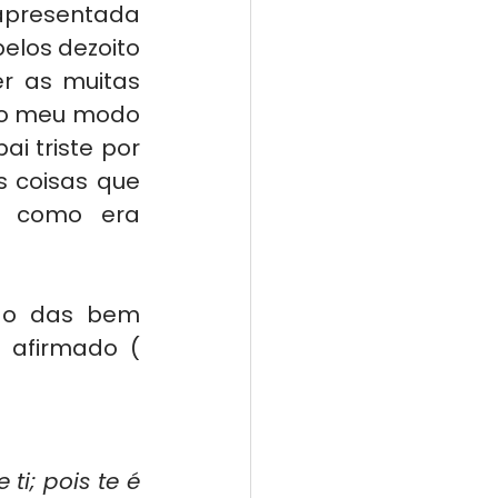
apresentada 
elos dezoito 
r as muitas 
no meu modo 
i triste por 
 coisas que 
 como era 
ão das bem 
afirmado ( 
i; pois te é 