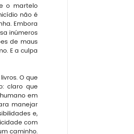
 o martelo 
cídio não é 
nha. Embora 
sa inúmeros 
ões de maus 
. E a culpa 
ivros. O que 
: claro que 
r humano em 
ra manejar 
ilidades e, 
icidade com 
um caminho. 