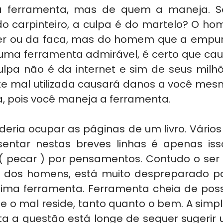
a ferramenta, mas de quem a maneja. Se
o carpinteiro, a culpa é do martelo? O homi
ver ou da faca, mas do homem que a empu
a uma ferramenta admirável, é certo que cau
lpa não é da internet e sim de seus milh
te mal utilizada causará danos a você mesmo
, pois você maneja a ferramenta.
eria ocupar as páginas de um livro. Vários l
entar nestas breves linhas é apenas isso
( pecar ) por pensamentos. Contudo o se
 dos homens, está muito despreparado pa
ima ferramenta. Ferramenta cheia de possib
e o mal reside, tanto quanto o bem. A simpl
ata a questão está longe de sequer sugerir 