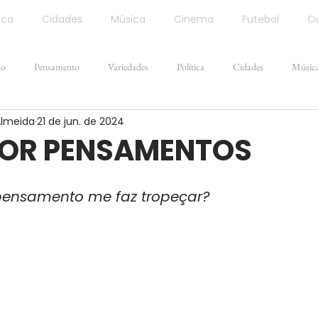
ica
Cidades
Música
Cinema
Futebol
Ou
ão
Pensamento
Variedades
Política
Cidades
Músic
Almeida
21 de jun. de 2024
POR PENSAMENTOS
ensamento me faz tropeçar?