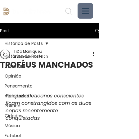
Post
Histórico de Posts
Tião Maniqueu
Histórico de Posts
4 de mar. de 2020
TROFÉUS MANCHADOS
Literatura
Opinião
Pensamento
Porque atleticanos conscientes 
Variedades
ficam constrangidos com as duas 
Política
copas recentemente 
Cidades
conquistadas.
Música
Futebol