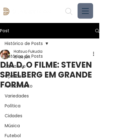
Post
Histórico de Posts
Hatsuo Fukuda
Histórico de Posts
15 de jun.
DIA D, O FILME: STEVEN
Literatura
SPIELBERG EM GRANDE
Opinião
FORMA
Pensamento
Variedades
Política
Cidades
Música
Futebol