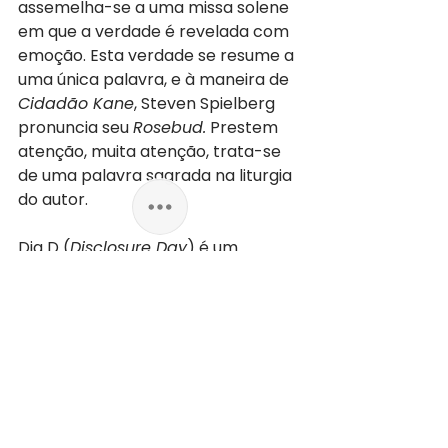
assemelha-se a uma missa solene 
em que a verdade é revelada com 
emoção. Esta verdade se resume a 
uma única palavra, e à maneira de 
Cidadão Kane
, Steven Spielberg 
pronuncia seu 
Rosebud.
 Prestem 
atenção, muita atenção, trata-se 
de uma palavra sagrada na liturgia 
do autor.
Dia D (
Disclosure Day
) é um 
Spielberg em grande forma, e 
pode ser comparado a outros 
grandes filmes dele: 
Contatos 
Imediatos de 3.º Grau, ET, Indiana 
Jones, Tubarão e Jurassic Park
. 
Vale sair de casa para assistir. Leve 
a família. A magia do cinema está 
de volta.  