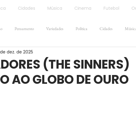
ica
Cidades
Música
Cinema
Futebol
Ou
ão
Pensamento
Variedades
Política
Cidades
Músic
 de dez. de 2025
DORES (THE SINNERS)
O AO GLOBO DE OURO