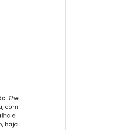
o. 
The 
a, com 
lho e 
, haja 