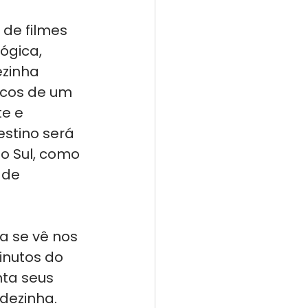
de filmes 
ógica, 
zinha 
ncos de um 
e e 
estino será 
o Sul, como 
 de 
a se vê nos 
inutos do 
ta seus 
dezinha. 