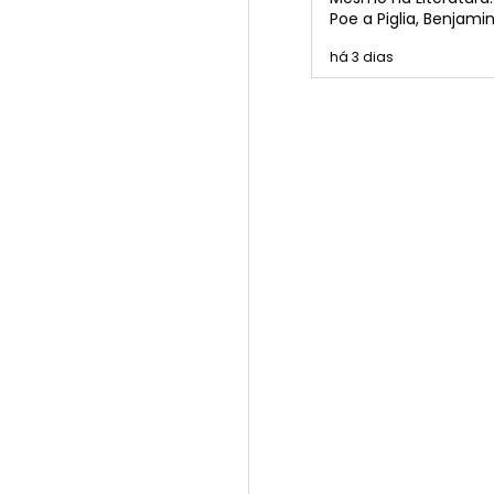
Poe a Piglia, Benjamin
Borges, Cortázar e P
há 3 dias