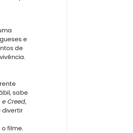
 uma 
egueses e 
ntos de 
ivência. 
rente 
bil, sabe 
 e Creed
, 
ivertir 
 filme.