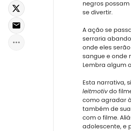
negros possam 
se divertir. 
A ação se passa
serraria abando
onde eles serão
sangue e onde n
Lembra algum ou
Esta narrativa, 
leitmotiv
 do film
como agradar à 
também de sua a
com o filme. Ali
adolescente, e