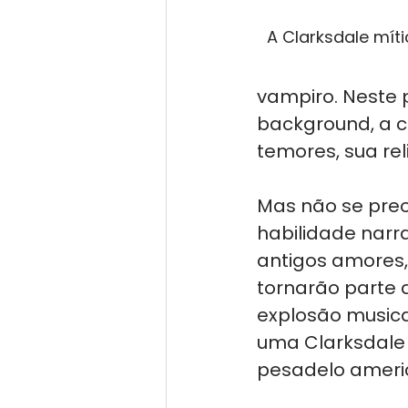
A Clarksdale mít
vampiro. Neste 
background, a c
temores, sua rel
Mas não se preo
habilidade narr
antigos amores,
tornarão parte d
explosão musical
uma Clarksdale m
pesadelo ameri