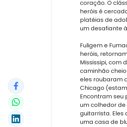
coração. O clás
heróis é cercad
platéias de ado
um desafiante à
Fuligem e Fumaç
heróis, retornam
Mississipi, com 
caminhão cheio
eles roubaram d
Chicago (estamo
Encontram seu 
um colhedor de 
guitarrista. Ele
uma casa de blu