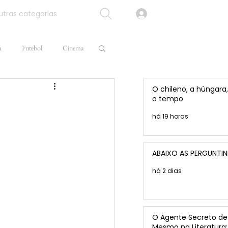
tras categorias
a
Futebol
Cinema
O chileno, a húngara,
o tempo
há 19 horas
ABAIXO AS PERGUNTI
há 2 dias
O Agente Secreto de 
Mesmo na Literatura: