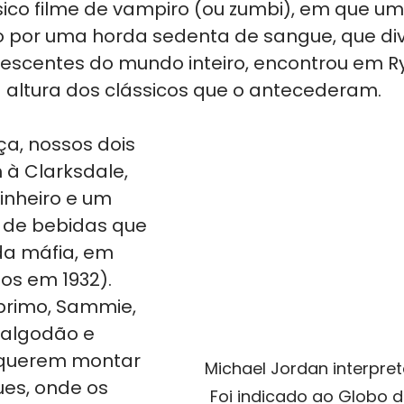
sico filme de vampiro (ou zumbi), em que um
o por uma horda sedenta de sangue, que div
lescentes do mundo inteiro, encontrou em R
 altura dos clássicos que o antecederam.
a, nossos dois 
 à Clarksdale, 
dinheiro e um 
 de bebidas que 
a máfia, em 
s em 1932). 
primo, Sammie, 
algodão e 
s querem montar 
Michael Jordan interpre
es, onde os 
Foi indicado ao Globo d