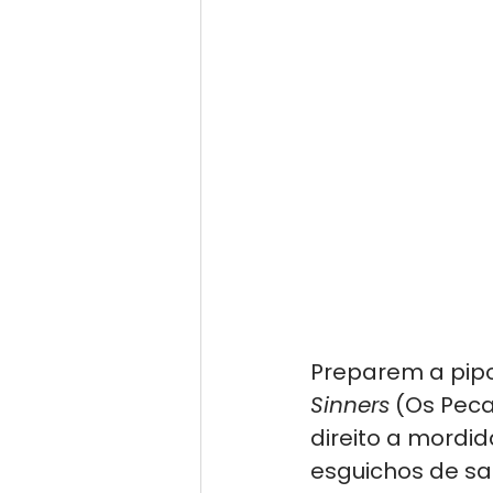
Preparem a pipoc
Sinners
 (Os Pec
direito a mordid
esguichos de sa