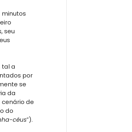
 minutos 
eiro 
, seu 
eus 
tal a 
ontados por 
mente se 
ia da 
 cenário de 
o do 
nha-céus
”).  