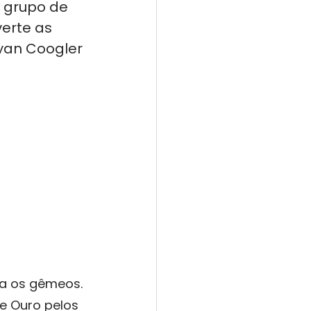
 grupo de 
erte as 
yan Coogler 
ta os gêmeos. 
e Ouro pelos 