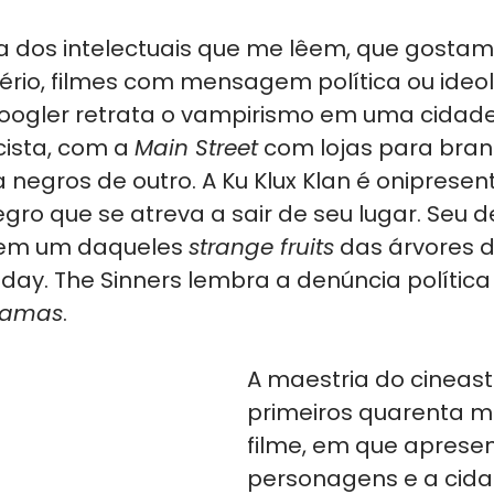
a dos intelectuais que me lêem, que gostam 
rio, filmes com mensagem política ou ideol
Coogler retrata o vampirismo em uma cidade
ista, com a 
Main Street
 com lojas para bra
a negros de outro. A Ku Klux Klan é onipresent
egro que se atreva a sair de seu lugar. Seu d
 em um daqueles 
strange fruits
 das árvores d
lliday. The Sinners lembra a denúncia política
Chamas
.
A maestria do cineast
primeiros quarenta m
filme, em que apresen
personagens e a cida