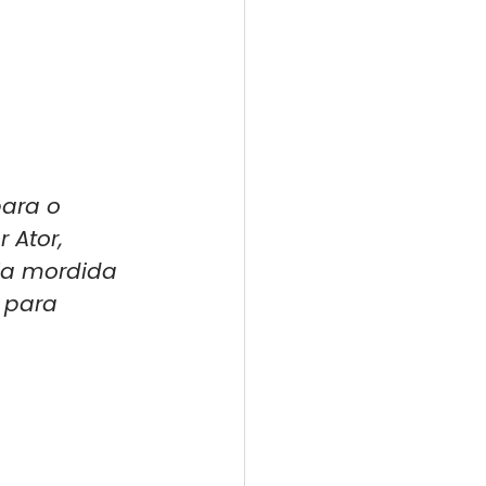
ara o 
 Ator, 
ja mordida 
 para 