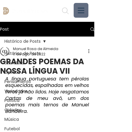
Post
Histórico de Posts
Manuel Rosa de Almeida
Histórico de Posts
11 de ago. de 2022
GRANDES POEMAS DA
Literatura
NOSSA LÍNGUA VII
Opinião
A língua portuguesa tem pérolas 
Pensamento
esquecidas, espalhadas em velhos 
Variedades
livros já não lidos. Hoje resgatamos 
Cartas de meu avô, um dos 
Política
poemas mais ternos de Manuel 
Cidades
Bandeira.
Música
Futebol