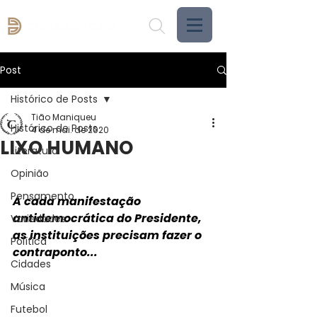
Post
Histórico de Posts
Tião Maniqueu
Histórico de Posts
4 de mai. de 2020
LIXO HUMANO
Literatura
Opinião
Pensamento
A cada manifestação 
antidemocrática do Presidente, 
Variedades
as instituições precisam fazer o 
Política
contraponto...
Cidades
Música
Futebol