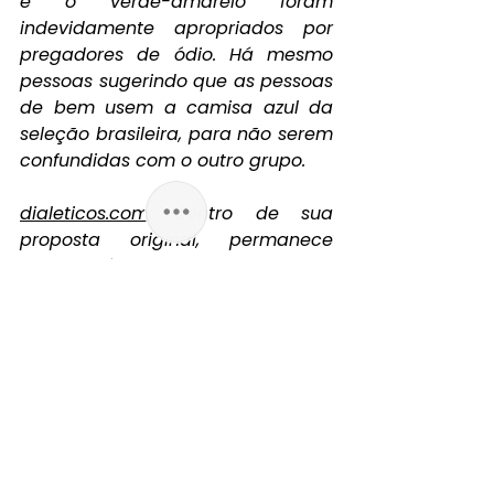
e o verde-amarelo foram 
indevidamente apropriados por 
pregadores de ódio. Há mesmo 
pessoas sugerindo que as pessoas 
de bem usem a camisa azul da 
seleção brasileira, para não serem 
confundidas com o outro grupo.
dialeticos.com
, dentro de sua 
proposta original, permanece 
aberto às manifestações de 
pessoas que desejam defender o 
comportamento do Presidente. 
Alguns representantes da direita 
foram convidados a fazê-lo mas, 
aparentemente, ninguém se sente 
confortável em assumir esta 
tarefa.