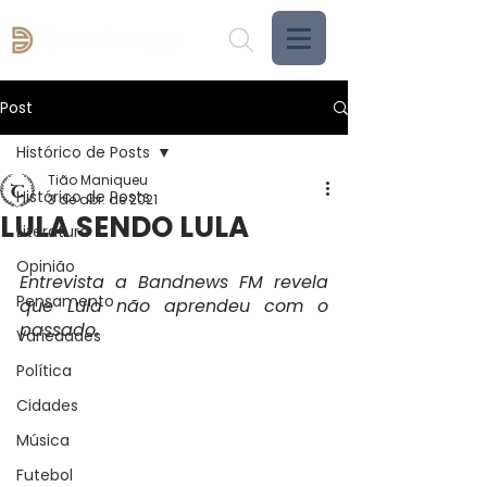
Post
Histórico de Posts
Tião Maniqueu
Histórico de Posts
3 de abr. de 2021
LULA SENDO LULA
Literatura
Opinião
Entrevista a Bandnews FM revela 
Pensamento
que Lula não aprendeu com o 
passado.
Variedades
Política
Cidades
Música
Futebol