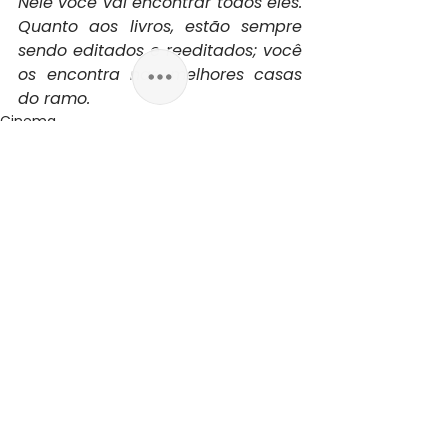
Nele você vai encontrar todos eles. 
Quanto aos livros, estão sempre 
sendo editados e reeditados; você 
os encontra nas melhores casas 
do ramo.
Cinema
Literatura
Ver tudo
Posts recentes