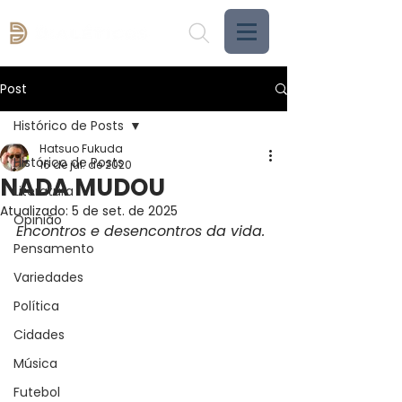
Post
Histórico de Posts
Hatsuo Fukuda
Histórico de Posts
16 de jul. de 2020
NADA MUDOU
Literatura
Atualizado:
5 de set. de 2025
Opinião
Encontros e desencontros da vida.
Pensamento
Variedades
Política
Cidades
Música
Futebol