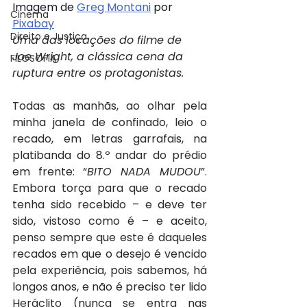
Imagem de 
Greg Montani
 por 
Cinema
Pixabay
Direito e Justiça
Uma das locações do filme de 
Joe Wright, a clássica cena da 
FILOSOFIA
ruptura entre os protagonistas.
Todas as manhãs, ao olhar pela 
minha janela de confinado, leio o 
recado, em letras garrafais, na 
platibanda do 8.º andar do prédio 
em frente: “
BITO NADA MUDOU
”. 
Embora torça para que o recado 
tenha sido recebido – e deve ter 
sido, vistoso como é – e aceito, 
penso sempre que este é daqueles 
recados em que o desejo é vencido 
pela experiência, pois sabemos, há 
longos anos, e não é preciso ter lido 
Heráclito (nunca se entra nas 