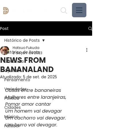
Post
Histórico de Posts
Hatsuo Fukuda
Histórico de Posts
2 de jan. de 2023
NEWS FROM
Literatura
BANANALAND
Opinião
Atualizado:
5 de set. de 2025
Pensamento
Variedades
Casas entre bananeiras
Mulheres entre laranjeiras,
Política
Pomar amor cantar 
Cidades
Um homem vai devagar
Música
Um cachorro vai devagar.
Um burro vai devagar.
Futebol