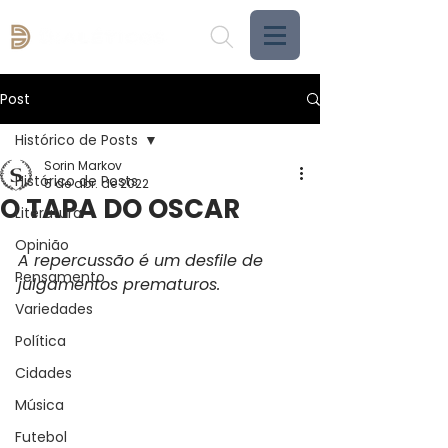
Post
Histórico de Posts
Sorin Markov
Histórico de Posts
5 de abr. de 2022
O TAPA DO OSCAR
Literatura
Opinião
A repercussão é um desfile de 
Pensamento
julgamentos prematuros.
Variedades
Política
Cidades
Música
Futebol