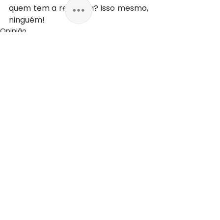
quem tem a resposta? Isso mesmo, 
ninguém!
Opinião
Ver tudo
Posts recentes