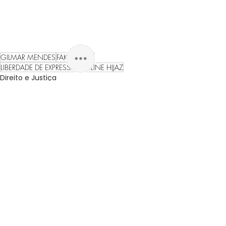
GILMAR MENDES
FAKE NEWS
LIBERDADE DE EXPRESSÃO
TAILINE HIJAZ
Direito e Justiça
Opinião
Pensamento
Ver tudo
Posts recentes