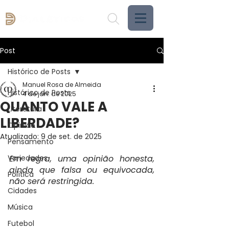
Post
Histórico de Posts
Manuel Rosa de Almeida
Histórico de Posts
4 de jan. de 2025
QUANTO VALE A
Literatura
LIBERDADE?
Opinião
Atualizado:
9 de set. de 2025
Pensamento
Variedades
Em regra, uma opinião honesta, 
ainda que falsa ou equivocada, 
Política
não será restringida.
Cidades
Música
Futebol