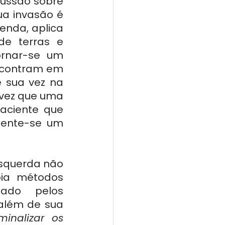
cussão sobre 
ua invasão é 
enda, aplica 
de terras e 
rnar-se um 
ncontram em 
 sua vez na 
vez que uma 
aciente que 
ente-se um 
querda não 
ia métodos 
ado pelos 
além de sua 
inalizar os 