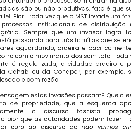
ciso entender o processo. Sem entrar na dis
vadidas são ou não produtivas, fato é que s
lei. Pior... toda vez que o MST invade um faz
rocessos institucionais de distribuição 
agrária. Sempre que um invasor logra to
está passando para trás famílias que se e
ares aguardando, ordeira e pacificamente
corre com o movimento dos sem teto. Toda 
ta é regularizada, o cidadão ordeiro e p
 da Cohab ou da Cohapar, por exemplo, s
 lesado e com razão.
ensagem estas invasões passam? Que a es
eito de propriedade, que a esquerda apo
stamente o discurso fascista propag
E o pior que as autoridades podem fazer - 
zer coro ao discurso de 
não vamos crim