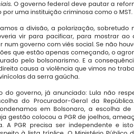
ais. 
O governo federal deve pautar a reform
 por uma instituição criminosa como o MST.
uamos a divisão, a polarização, sobretudo 
veria vir para pacificar, para mostrar ao 
r num governo com viés social. Se não houve
sões que estão apenas começando, o agron
urado pelo bolsonarismo. E a consequência
direita causa a violência que vimos no trab
vinícolas da serra gaúcha.
o do governo, já anunciado: Lula não respei
scolha do Procurador-Geral da República.
ondenamos em Bolsonaro, a escolha de 
uja gestão colocou a PGR de joelhos, ameaça
a. A PGR precisa ser independente e ist
peito à lista tríplice. O Ministério Público d