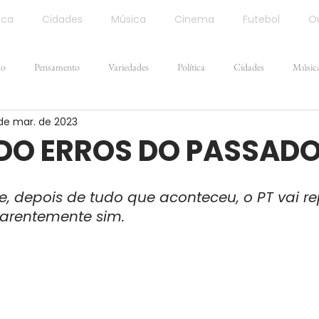
ica
Cidades
Música
Cinema
Futebol
Ou
ão
Pensamento
Variedades
Política
Cidades
Músic
de mar. de 2023
NDO ERROS DO PASSAD
e, depois de tudo que aconteceu, o PT vai repe
arentemente sim.