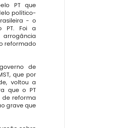
elo PT que 
lo político-
asileira - o 
 PT. Foi a 
a arrogância 
ão reformado 
overno de 
ST, que por 
, voltou a 
ra que o PT 
 de reforma 
ão grave que 