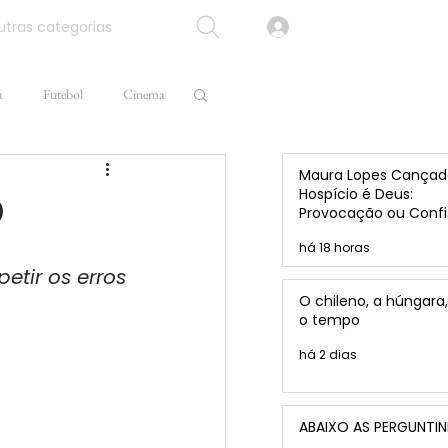
tras categorias
a
Futebol
Cinema
Maura Lopes Cançad
O
Hospício é Deus:
Provocação ou Confi
de Caio Brandão?
há 18 horas
tir os erros 
O chileno, a húngara,
o tempo
há 2 dias
ABAIXO AS PERGUNTI