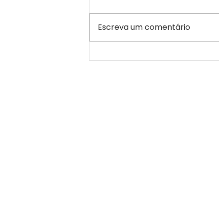
Escreva um comentário
O Sol que Responde: Os
Três Amanheceres de
Jorge Tahech
mas de