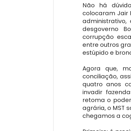
Não há dúvida
colocaram Jair 
administrativo,
desgoverno Bo
corrupção esca
entre outros gr
estúpido e bronc
Agora que, ma
conciliação, as
quatro anos co
invadir fazend
retoma o poder 
agrária, o MST s
chegamos a cogi