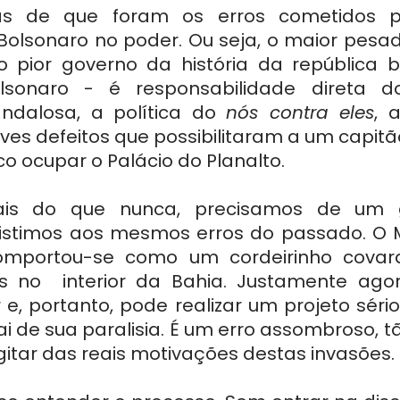
s de que foram os erros cometidos p
Bolsonaro no poder. Ou seja, o maior pesade
 o pior governo da história da república br
lsonaro - é responsabilidade direta do
ndalosa, a política do 
nós contra eles
, 
aves defeitos que possibilitaram a um capit
o ocupar o Palácio do Planalto.
is do que nunca, precisamos de um g
sistimos aos mesmos erros do passado. O M
mportou-se como um cordeirinho covarde
as no  interior da Bahia. Justamente ago
e, portanto, pode realizar um projeto sério
ai de sua paralisia. É um erro assombroso, t
tar das reais motivações destas invasões.