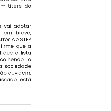
 títere do 
 vai adotar 
 em breve, 
ros do STF? 
firme que a 
 que a lista 
colhendo o 
a sociedade 
ão duvidem, 
ssado está 