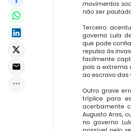
movimentos soci
não ser pautado
Terceiro: acent
governo Lula de
que pode confia
repulsa às inva
facilmente capt
pois a extrema 
ao escravo das 
Outro grave err
tríplice para e
acerbamente c
Augusto Aras, c
no governo Lul
possível pelo res