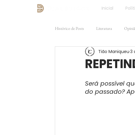
Inicial
Polít
Histórico de Posts
Literatura
Opini
Tião Maniqueu
3 
Direito e Justiça
FILOSOFIA
REPETI
Será possível qu
do passado? Ap