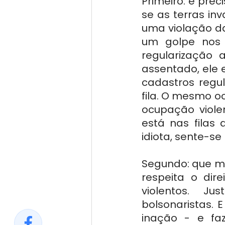
Primeiro: é pre
se as terras in
uma violação da 
um golpe nos p
regularização 
assentado, ele 
cadastros regul
fila. O mesmo o
ocupação violen
está nas filas
idiota, sente-se
Segundo: que m
respeita o dir
violentos. Ju
bolsonaristas. 
inação - e fa