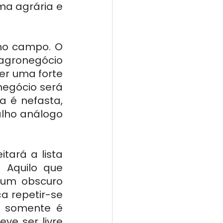
a agrária e 
no campo. O 
agronegócio 
r uma forte 
egócio será 
 é nefasta, 
alho análogo 
tará a lista 
 Aquilo que 
um obscuro 
 repetir-se 
o somente é 
eve ser livre 