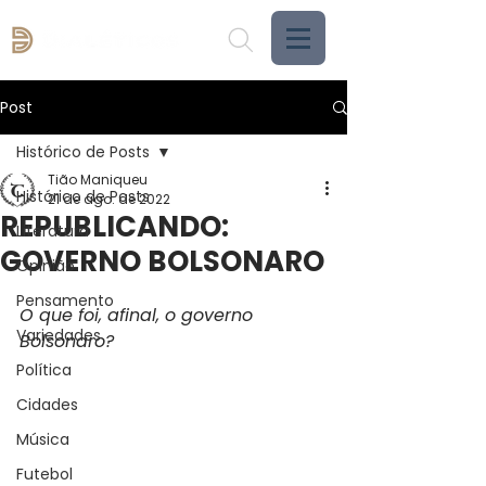
Post
Histórico de Posts
Tião Maniqueu
Histórico de Posts
21 de ago. de 2022
REPUBLICANDO:
Literatura
GOVERNO BOLSONARO
Opinião
Pensamento
O que foi, afinal, o governo 
Variedades
Bolsonaro?
Política
Cidades
Música
Futebol