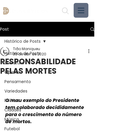
Post
Histórico de Posts
Tião Maniqueu
Histórico de Posts
30 de abr. de 2020
RESPONSABILIDADE
Literatura
PELAS MORTES
Opinião
Pensamento
Variedades
O mau exemplo do Presidente 
Política
tem colaborado decididamente 
Cidades
para o crescimento do número 
Música
de mortos.
Futebol