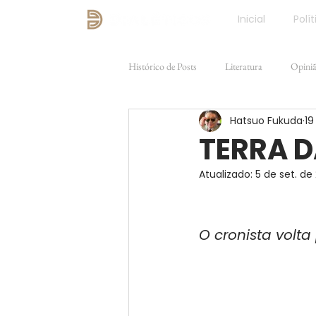
Inicial
Polít
Histórico de Posts
Literatura
Opini
Hatsuo Fukuda
19
Direito e Justiça
FILOSOFIA
TERRA 
Atualizado:
5 de set. de
O cronista volta 