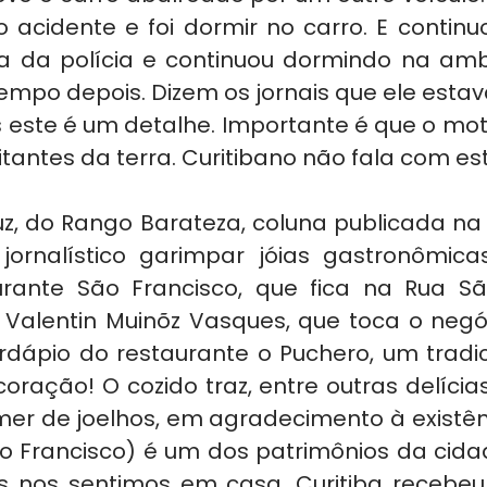
o acidente e foi dormir no carro. E continu
 da polícia e continuou dormindo na amb
mpo depois. Dizem os jornais que ele estav
 este é um detalhe. Importante é que o motor
tantes da terra. Curitibano não fala com es
uz, do Rango Barateza, coluna publicada na 
jornalístico garimpar jóias gastronômicas
urante São Francisco, que fica na Rua São
alentin Muinõz Vasques, que toca o negóci
ardápio do restaurante o Puchero, um tradic
oração! O cozido traz, entre outras delícias
er de joelhos, em agradecimento à existênc
ão Francisco) é um dos patrimônios da cida
s nos sentimos em casa. Curitiba recebeu