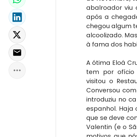
abalroador viu 
após a chegada
chegou algum te
alcoolizado. Mas
à fama dos habi
A ótima Eloá Cr
tem por ofício 
visitou o Resta
Conversou com V
introduziu no c
espanhol. Haja c
que se deve com
Valentin (e o S
motivos que nó