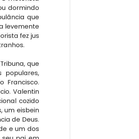
ou dormindo 
ulância que 
a levemente 
ista fez jus 
tranhos.
Tribuna, que 
 populares, 
 Francisco. 
o. Valentin 
ional cozido 
, um eisbein 
ia de Deus. 
de e um dos 
 seu pai em 