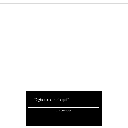
Margarida Langer e o Lar
O S
Lapeano de Saúde
Íris
"Eu desaprovo o que dizeis,
fenderei até a morte vosso direito de di
Evelyn Beatrice Hall
Inscreva-se