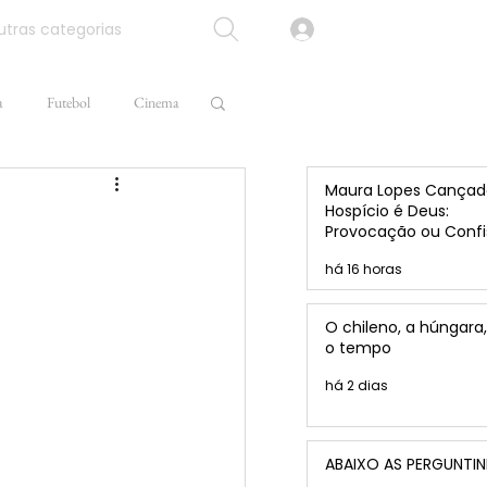
tras categorias
a
Futebol
Cinema
Maura Lopes Cançad
Hospício é Deus:
Provocação ou Confi
de Caio Brandão?
há 16 horas
O chileno, a húngara,
o tempo
há 2 dias
ABAIXO AS PERGUNTI