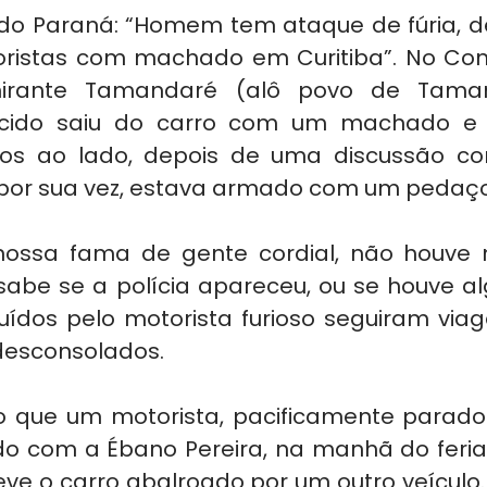
do Paraná: “Homem tem ataque de fúria, des
istas com machado em Curitiba”. No Cont
irante Tamandaré (alô povo de Taman
ecido saiu do carro com um machado e
rros ao lado, depois de uma discussão c
, por sua vez, estava armado com um pedaç
nossa fama de gente cordial, não houve 
 sabe se a polícia apareceu, ou se houve al
uídos pelo motorista furioso seguiram viag
desconsolados.
o que um motorista, pacificamente parado n
 com a Ébano Pereira, na manhã do feriad
ve o carro abalroado por um outro veículo. 