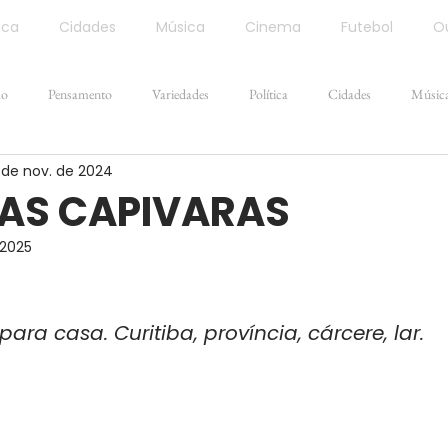
ica
Cidades
Música
Cinema
Futebol
Ou
ão
Pensamento
Variedades
Política
Cidades
Músic
 de nov. de 2024
DAS CAPIVARAS
 2025
para casa. Curitiba, província, cárcere, lar.