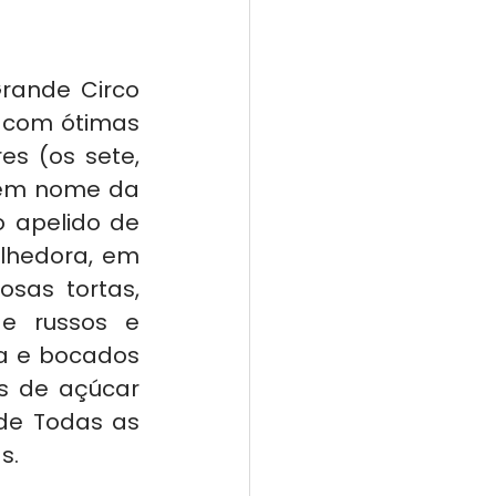
ande Circo 
 com ótimas 
s (os sete, 
 em nome da 
 apelido de 
lhedora, em 
sas tortas, 
de russos e 
a e bocados 
as de açúcar 
de Todas as 
s.