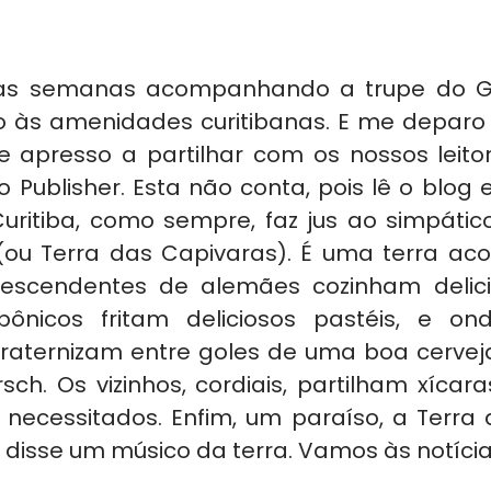
tas semanas acompanhando a trupe do Gr
o às amenidades curitibanas. E me deparo
e apresso a partilhar com os nossos leitore
o Publisher. Esta não conta, pois lê o blog
Curitiba, como sempre, faz jus ao simpático
(ou Terra das Capivaras). É uma terra aco
escendentes de alemães cozinham delicio
pônicos fritam deliciosos pastéis, e on
raternizam entre goles de uma boa cervej
sch. Os vizinhos, cordiais, partilham xícar
 necessitados. Enfim, um paraíso, a Terra 
 disse um músico da terra. Vamos às notícia