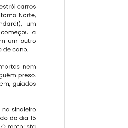
trói carros 
orno Norte, 
daré!), um 
 começou a 
om um outro 
o de cano.
mortos nem 
guém preso. 
em, guiados 
o sinaleiro 
o do dia 15 
O motorista 