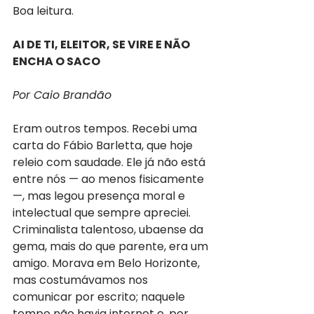
Boa leitura.
AI DE TI, ELEITOR, SE VIRE E NÃO 
ENCHA O SACO
Por Caio Brandão
Eram outros tempos. Recebi uma 
carta do Fábio Barletta, que hoje 
releio com saudade. Ele já não está 
entre nós — ao menos fisicamente 
—, mas legou presença moral e 
intelectual que sempre apreciei. 
Criminalista talentoso, ubaense da 
gema, mais do que parente, era um 
amigo. Morava em Belo Horizonte, 
mas costumávamos nos 
comunicar por escrito; naquele 
tempo não havia internet e, por 