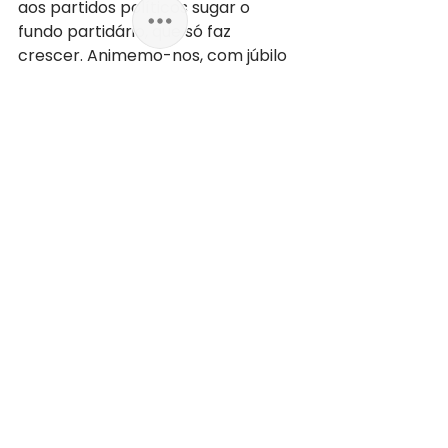
aos partidos políticos sugar o 
fundo partidário, que só faz 
crescer. Animemo-nos, com júbilo 
juvenil, porque mudará o cocô, mas 
os mosquitos permanecerão os 
mesmos — e o eleitor que se dane 
e que não encha o saco.
Amanhã, no Dialéticos:
Na segunda parte da trilogia, 
Caio Brandão mergulha no 
"coitadismo eleitoral" da televisão, 
resgata choros marcantes de 
candidatos e analisa a vaidade 
que alimenta a engrenagem do 
poder. 
Não perca:
Trilogia Caio 
Brandão (II): Entre iates 