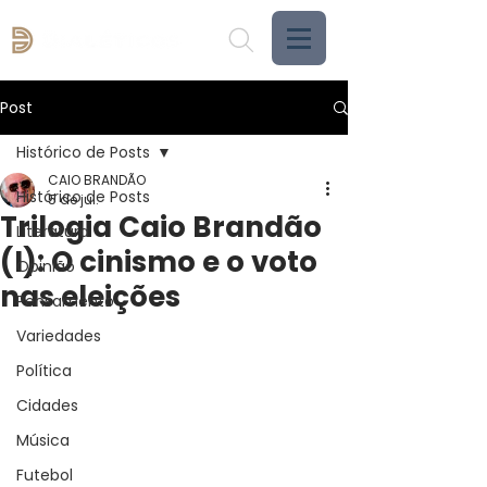
Post
Histórico de Posts
CAIO BRANDÃO
Histórico de Posts
5 de jul.
Trilogia Caio Brandão
Literatura
(I): O cinismo e o voto
Opinião
nas eleições
Pensamento
Variedades
Política
Cidades
Música
Futebol