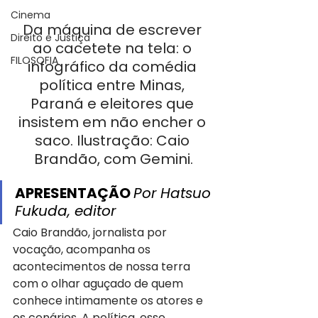
Cinema
Da máquina de escrever 
Direito e Justiça
ao cacetete na tela: o 
FILOSOFIA
infográfico da comédia 
política entre Minas, 
Paraná e eleitores que 
insistem em não encher o 
saco. Ilustração: Caio 
Brandão, com Gemini.
APRESENTAÇÃO 
Por Hatsuo 
Fukuda, editor
Caio Brandão, jornalista por 
vocação, acompanha os 
acontecimentos de nossa terra 
com o olhar aguçado de quem 
conhece intimamente os atores e 
os cenários. A política, esse 