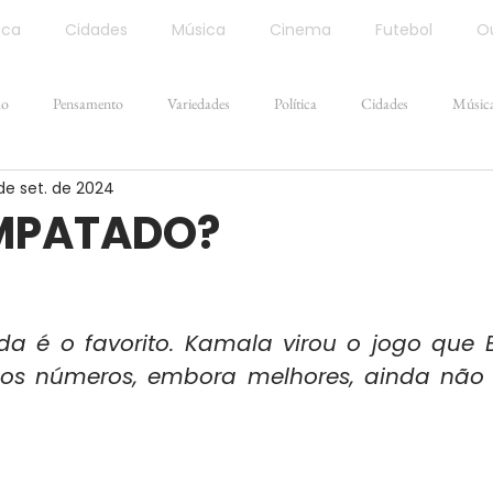
ica
Cidades
Música
Cinema
Futebol
Ou
ão
Pensamento
Variedades
Política
Cidades
Músic
de set. de 2024
MPATADO?
a é o favorito. Kamala virou o jogo que B
os números, embora melhores, ainda não 