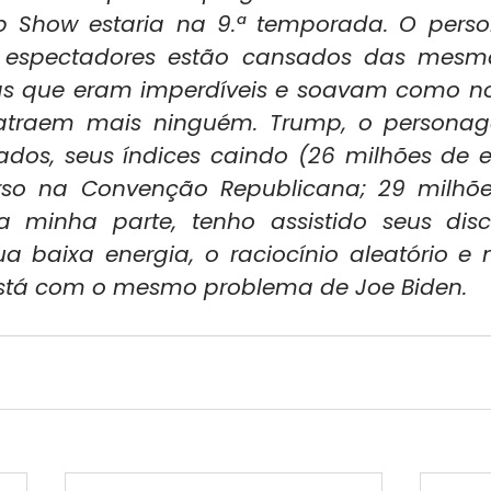
mp Show estaria na 9.ª temporada. O pers
 espectadores estão cansados das mesma
ias que eram imperdíveis e soavam como n
atraem mais ninguém. Trump, o personage
ados, seus índices caindo (26 milhões de e
rso na Convenção Republicana; 29 milhões
a minha parte, tenho assistido seus dis
 baixa energia, o raciocínio aleatório e m
 está com o mesmo problema de Joe Biden.