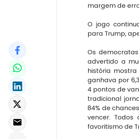
margem de erro,
O jogo continu
para Trump, ap
Os democratas 
advertido a mul
história mostr
ganhava por 6,3%
4 pontos de van
tradicional jor
84% de chances 
vencer. Todos 
favoritismo de 