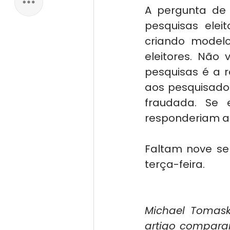
A pergunta de 
pesquisas elei
criando model
eleitores. Não
pesquisas é a 
aos pesquisador
fraudada. Se 
responderiam a
Faltam nove se
terça-feira.
Michael Tomasky
artigo compara