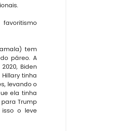
onais.
avoritismo 
Kamala) tem 
do páreo. A 
2020, Biden 
illary tinha 
, levando o 
e ela tinha 
 para Trump 
isso o leve 