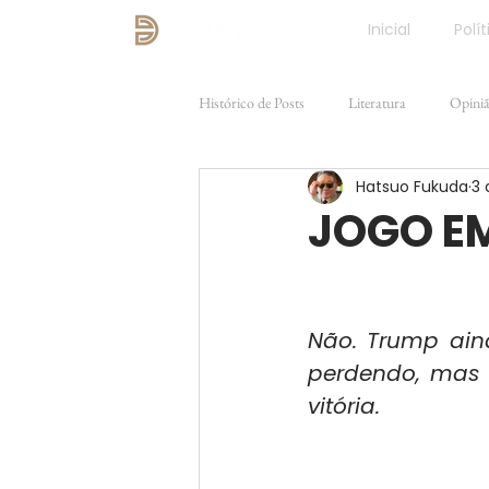
Inicial
Polít
Histórico de Posts
Literatura
Opini
Hatsuo Fukuda
3 
Direito e Justiça
FILOSOFIA
JOGO E
Não. Trump aind
perdendo, mas 
vitória.