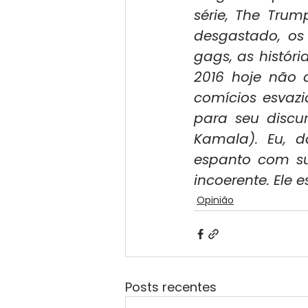
série, The Tru
desgastado, os
gags, as histór
2016 hoje não 
comícios esvazi
para seu discu
Kamala). Eu, d
espanto com sua
incoerente. Ele
Opinião
Posts recentes