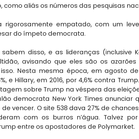
 como aliás os números das pesquisas naci
a rigorosamente empatado, com um leve f
esar do ímpeto democrata.
sabem disso, e as lideranças (inclusive 
tidão, avisando que eles são os azarões 
a isso. Nesta mesma época, em agosto de 
, e Hillary, em 2016, por 4,6% contra Trump. H
tagem sobre Trump na véspera das eleições
nalão democrata New York Times anunciar qu
de vencer. O site 538 dava 27% de chances
deram com os burros n’água. Talvez por 
Trump entre os apostadores de Polymarket.