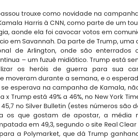
assou trouxe como novidade na campanha
Kamala Harris à CNN, como parte de um tour 
ia, aonde ela foi cavocar votos em comunid
cio em Savannah. Da parte de Trump, uma c
onal de Arlington, onde são enterrados o
ntinua – um fuzuê midiático. Trump está se
alizar os heróis de guerra para sua ca
se moveram durante a semana, e o esperad
 se esperava na campanha de Kamala, não
 x Trump está 49% a 46%, no New York Times;
a 45,7 no Silver Bulletin (estes números são 
ra os que gostam de apostar, a média no
atada em 49,3, segundo o site Real Clear Pol
para a Polymarket, que dá Trump ganhando