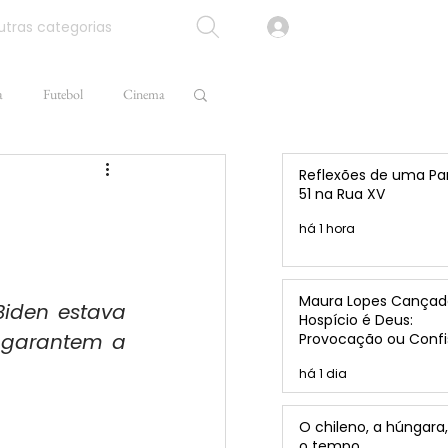
tras categorias
a
Futebol
Cinema
Reflexões de uma Pa
51 na Rua XV
há 1 hora
Maura Lopes Cançad
iden estava 
Hospício é Deus:
garantem a 
Provocação ou Confi
de Caio Brandão?
há 1 dia
O chileno, a húngara,
o tempo