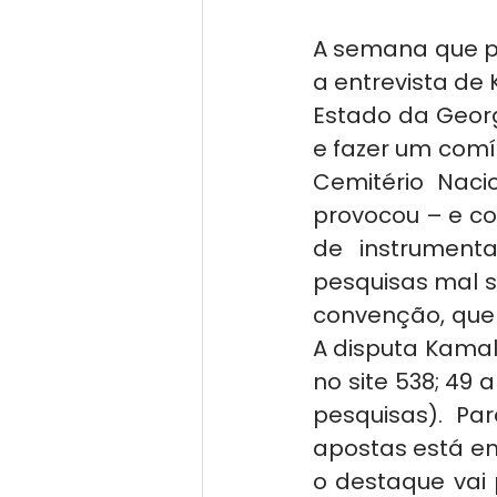
A semana que p
a entrevista de 
Estado da Georg
e fazer um comí
Cemitério Naci
provocou – e co
de instrument
pesquisas mal 
convenção, que
A disputa Kamala
no site 538; 49 
pesquisas). Pa
apostas está emp
o destaque vai 