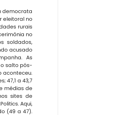
 democrata 
eleitoral no 
ades rurais 
erimônia no 
s soldados, 
ndo acusado 
mpanha. As 
o salto pós-
 aconteceu. 
 47,1 a 43,7 
de médias de 
s sites de 
itics. Aqui, 
 (49 a 47). 