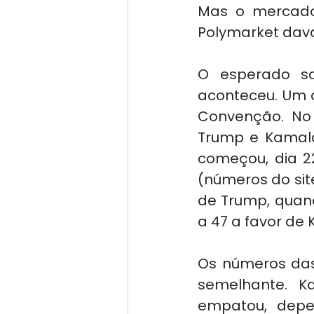
Mas o mercado 
Polymarket dava
O esperado sa
aconteceu. Um a
Convenção. No 
Trump e Kamal
começou, dia 2
(números do sit
de Trump, quand
a 47 a favor d
Os números das
semelhante. K
empatou, depe