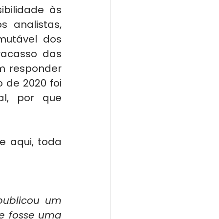
bilidade às 
 analistas, 
utável dos 
racasso das 
m responder 
 de 2020 foi 
l, por que 
 aqui, toda 
publicou um 
e fosse uma 