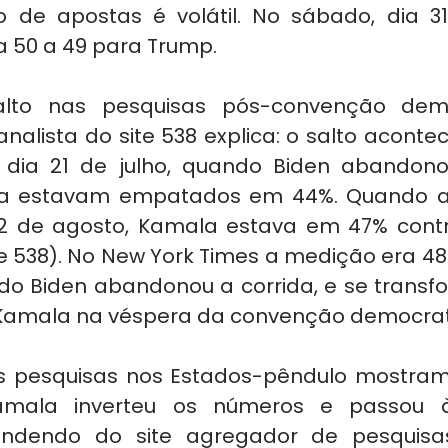
de apostas é volátil. No sábado, dia 31
 50 a 49 para Trump.
lto nas pesquisas pós-convenção dem
nalista do site 538 explica: o salto aconte
dia 21 de julho, quando Biden abandonou
a estavam empatados em 44%. Quando a
2 de agosto, Kamala estava em 47% contr
e 538). No New York Times a medição era 48 
o Biden abandonou a corrida, e se transf
e Kamala na véspera da convenção democra
 pesquisas nos Estados-pêndulo mostram
amala inverteu os números e passou à
ndendo do site agregador de pesquisas