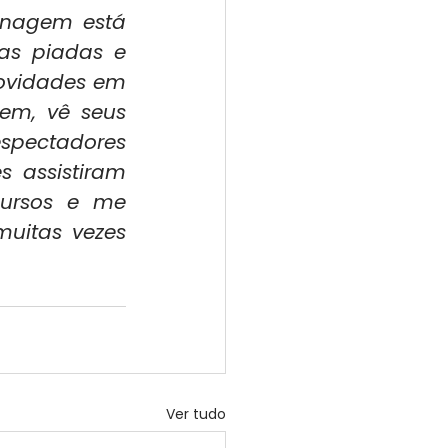
onagem está 
s piadas e 
ovidades em 
m, vê seus 
spectadores 
 assistiram 
cursos e me 
uitas vezes 
Ver tudo