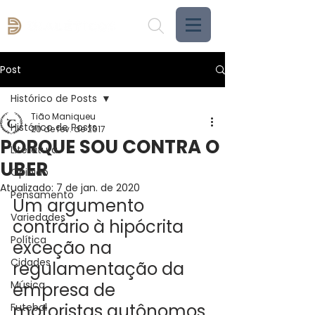
Post
Histórico de Posts
Tião Maniqueu
Histórico de Posts
20 de fev. de 2017
PORQUE SOU CONTRA O
Literatura
UBER
Opinião
Atualizado:
7 de jan. de 2020
Pensamento
Um argumento 
Variedades
contrário à hipócrita 
Política
exceção na 
Cidades
regulamentação da 
Música
empresa de 
motoristas autônomos.
Futebol