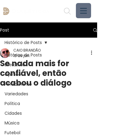
Post
Histórico de Posts
CAIO BRANDÃO
Histórico de Posts
13 de jan.
Se nada mais for
Literatura
confiável, então
Opinião
acabou o diálogo
Pensamento
Variedades
Política
Cidades
Música
Futebol