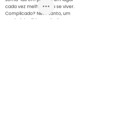
cada vez melhor para se viver. 
Complicado? Nem tanto, um 
verdadeiro líder poderá nos 
mostrar o caminho. Que ele venha 
logo, porque está difícil.