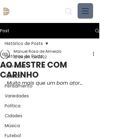
Post
Histórico de Posts
Manuel Rosa de Almeida
Histórico de Posts
12 de jan. de 2022
AO MESTRE COM
Literatura
CARINHO
Opinião
Muito mais que um bom ator…
Pensamento
Variedades
Política
Cidades
Música
Futebol