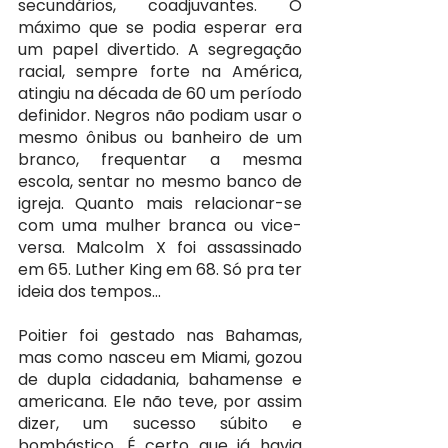
secundários, coadjuvantes. O 
máximo que se podia esperar era 
um papel divertido. A segregação 
racial, sempre forte na América, 
atingiu na década de 60 um período 
definidor. Negros não podiam usar o 
mesmo ônibus ou banheiro de um 
branco, frequentar a mesma 
escola, sentar no mesmo banco de 
igreja. Quanto mais relacionar-se 
com uma mulher branca ou vice-
versa. Malcolm X foi assassinado 
em 65. Luther King em 68. Só pra ter 
ideia dos tempos…
Poitier foi gestado nas Bahamas, 
mas como nasceu em Miami, gozou 
de dupla cidadania, bahamense e 
americana. Ele não teve, por assim 
dizer, um sucesso súbito e 
bombástico. É certo que já havia 