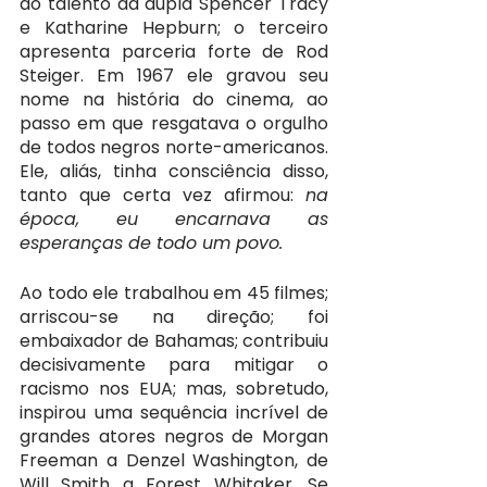
do talento da dupla Spencer Tracy 
e Katharine Hepburn; o terceiro 
apresenta parceria forte de Rod 
Steiger. Em 1967 ele gravou seu 
nome na história do cinema, ao 
passo em que resgatava o orgulho 
de todos negros norte-americanos. 
Ele, aliás, tinha consciência disso, 
tanto que certa vez afirmou: 
na 
época, eu encarnava as 
esperanças de todo um povo.
Ao todo ele trabalhou em 45 filmes; 
arriscou-se na direção; foi 
embaixador de Bahamas; contribuiu 
decisivamente para mitigar o 
racismo nos EUA; mas, sobretudo, 
inspirou uma sequência incrível de 
grandes atores negros de Morgan 
Freeman a Denzel Washington, de 
Will Smith a Forest Whitaker. Se 