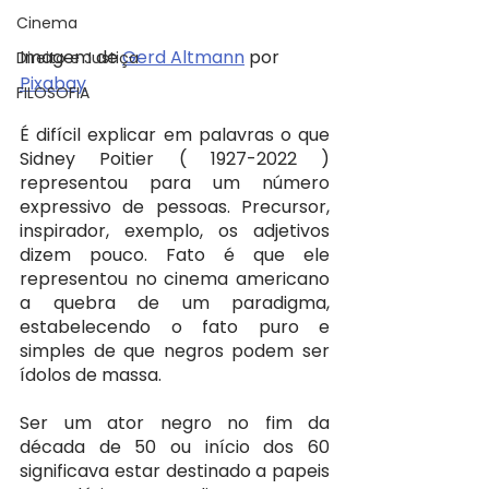
Cinema
Imagem de 
Gerd Altmann
 por 
Direito e Justiça
Pixabay
FILOSOFIA
É difícil explicar em palavras o que 
Sidney Poitier ( 1927-2022 ) 
representou para um número 
expressivo de pessoas. Precursor, 
inspirador, exemplo, os adjetivos 
dizem pouco. Fato é que ele 
representou no cinema americano 
a quebra de um paradigma, 
estabelecendo o fato puro e 
simples de que negros podem ser 
ídolos de massa.
Ser um ator negro no fim da 
década de 50 ou início dos 60 
significava estar destinado a papeis 