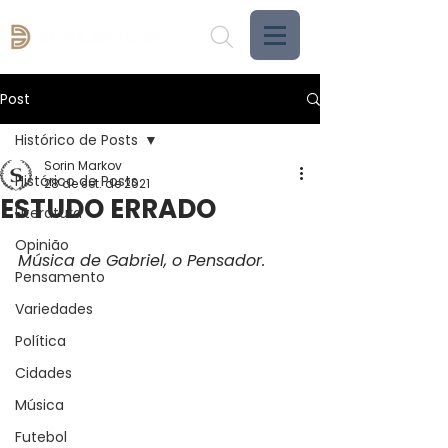
Post
Histórico de Posts
Sorin Markov
Histórico de Posts
28 de set. de 2021
ESTUDO ERRADO
Literatura
Opinião
Música de Gabriel, o Pensador.
Pensamento
Variedades
Política
Cidades
Música
Futebol