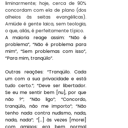
liminarmente; hoje, cerca de 90% 
concordam com ela de plano (dos 
alheios às seitas evangélicas). 
Amiúde é gente laica, sem teologia, 
o que, aliás, é perfeitamente típico.
A maioria reage assim: “Não é 
problema”, “Não é problema para 
mim”, “Sem problemas com isso”, 
“Para mim, tranqüilo”.
Outras reações: “Tranqüilo. Cada 
um com a sua privacidade e está 
tudo certo.”; “Deve ser libertador. 
Se eu me sentir bem [nu], por que 
não ?”; “Não ligo”; “Concordo, 
tranqüilo, não me importo”; “Não 
tenho nada contra nudismo, nada, 
nada, nada”; “[...] às vezes [morei] 
com amigos; era bem normal 