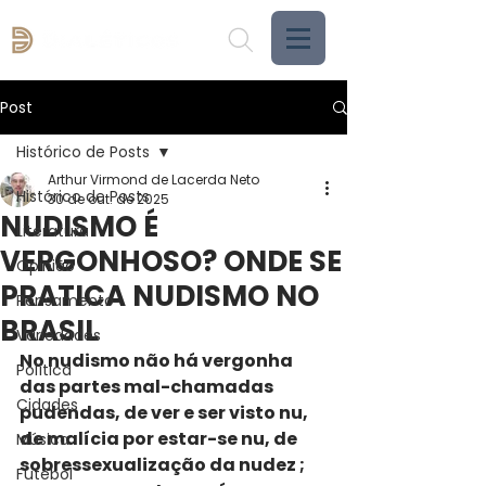
Post
Histórico de Posts
Arthur Virmond de Lacerda Neto
Histórico de Posts
30 de out. de 2025
NUDISMO É
Literatura
VERGONHOSO? ONDE SE
Opinião
PRATICA NUDISMO NO
Pensamento
BRASIL
Variedades
No nudismo não há vergonha 
Política
das partes mal-chamadas 
Cidades
pudendas, de ver e ser visto nu, 
de malícia por estar-se nu, de 
Música
sobressexualização da nudez ; 
Futebol