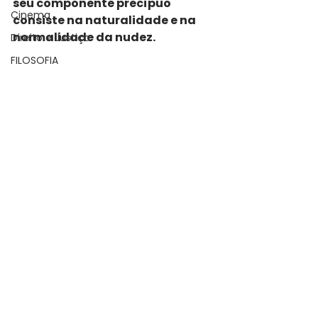
seu componente precípuo 
Cinema
consiste na naturalidade e na 
normalidade da nudez.
Direito e Justiça
FILOSOFIA