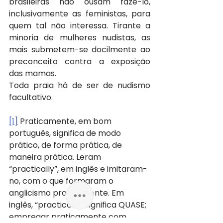
brasileiras não ousam fazê-lo, 
inclusivamente as feministas, para 
quem tal não interessa. Tirante a 
minoria de mulheres nudistas, as 
mais submetem-se docilmente ao 
preconceito contra a exposição 
das mamas.
Toda praia há de ser de nudismo 
facultativo.
[1]
 Praticamente, em bom 
português, significa de modo 
prático, de forma prática, de 
maneira prática. Leram 
“practically”, em inglês e imitaram-
no, com o que formaram o 
anglicismo praticamente. Em 
inglês, “practically” significa QUASE; 
empregar praticamente com 