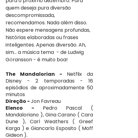
para o próximo dezembro. Para 
quem deseja pura diversão 
descompromissada, 
recomendamos. Nada além disso. 
Não espere mensagens profundas, 
histórias elaboradas ou frases 
inteligentes. Apenas diversão. Ah, 
sim… a música tema  - de Ludwig 
G
ö
ransson - é muito boa!
The Mandalorian - 
Netflix da 
Disney - 2 temporadas - 16 
episódios de aproximadamente 50 
minutos
Direção - 
Jon Favreau
Elenco - 
Pedro Pascal ( 
Mandaloriano ), Gina Carano ( Cara 
Dune ), Carl Weathers ( Greef 
Karga ) e Giancarlo Esposito ( Moff 
Gideon ).