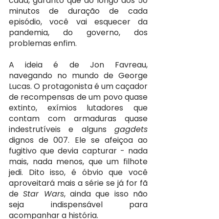
cada, garanto que ao longo dos 50 
minutos de duração de cada 
episódio, você vai esquecer da 
pandemia, do governo, dos 
problemas enfim.
A ideia é de Jon Favreau, 
navegando no mundo de George 
Lucas. O protagonista é um caçador 
de recompensas de um povo quase 
extinto, exímios lutadores que 
contam com armaduras quase 
indestrutíveis e alguns 
gagdets 
dignos de 007. Ele se afeiçoa ao 
fugitivo que devia capturar - nada 
mais, nada menos, que um filhote 
jedi. Dito isso, é óbvio que você 
aproveitará mais a série se já for fã 
de 
Star Wars
, ainda que isso não 
seja indispensável para 
acompanhar a história.