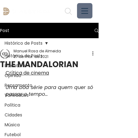
Post
Histórico de Posts
Manuel Rosa de Almeida
Histórico de Posts
27 de mar. de 2021
THE MANDALORIAN
Literatura
Crítica de cinema
Opinião
Pensamento
Uma boa série para quem quer só 
passar o tempo…
Variedades
Política
Cidades
Música
Futebol